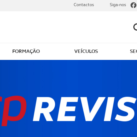
Contactos
Siga-nos
FORMAÇÃO
VEÍCULOS
SE
dade elétrica
O que saber sobre carr
zir em segurança
O que saber sobre mot
os seus
cimentos