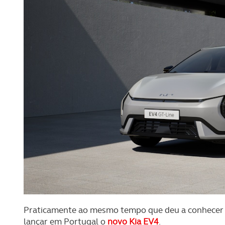
Praticamente ao mesmo tempo que deu a conhecer 
lançar em Portugal o
novo Kia EV4
.