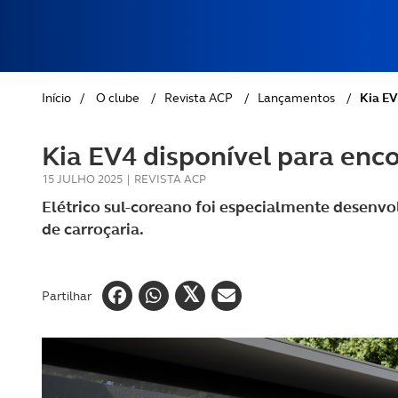
REVISTA ACP
PETS
SOBRE O ACP SEGUROS
CLÁSSICOS
Início
/
O clube
/
Revista ACP
/
Lançamentos
/
Kia EV
GOLFE
Kia EV4 disponível para en
AUTOCARAVANISMO
15 JULHO 2025
|
REVISTA ACP
Elétrico sul-coreano foi especialmente desenvo
de carroçaria.
Partilhar