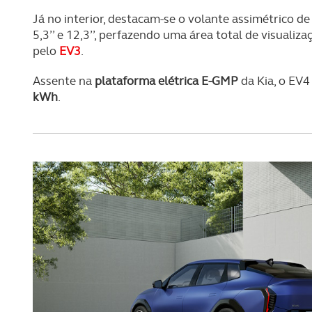
navegação no Website e nos 
Já no interior, destacam-se o volante assimétrico de d
5,3’’ e 12,3’’, perfazendo uma área total de visualiz
Consulte a política de cookie
pelo
EV3
.
Assente na
plataforma elétrica E-GMP
da Kia, o EV4
kWh
.