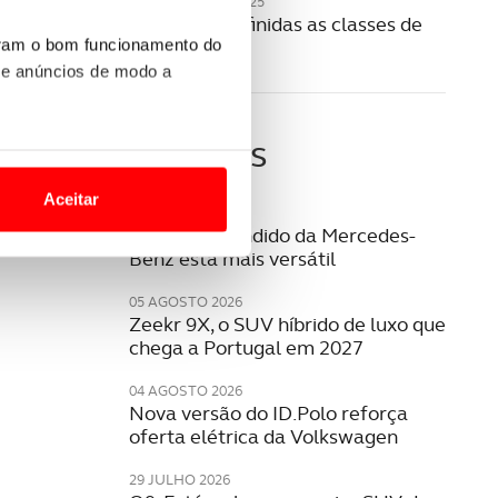
20 NOVEMBRO 2025
Como são definidas as classes de
portagens?
uram o bom funcionamento do
 e anúncios de modo a
Últimas
o nesses termos e a todo o
site.
Aceitar
05 AGOSTO 2026
 para lhe proporcionar
SUV mais vendido da Mercedes-
Benz está mais versátil
site.
05 AGOSTO 2026
e e de análise, com parceiros
Zeekr 9X, o SUV híbrido de luxo que
chega a Portugal em 2027
04 AGOSTO 2026
apenas com o seu
Nova versão do ID.Polo reforça
estar.
oferta elétrica da Volkswagen
 na sua experiência de
29 JULHO 2026