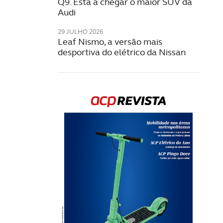
Q9. Está a chegar o maior SUV da
Audi
29 JULHO 2026
Leaf Nismo, a versão mais
desportiva do elétrico da Nissan
Rev
202