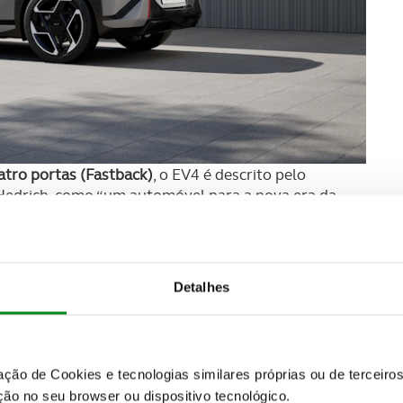
atro portas (Fastback)
, o EV4 é descrito pelo
 Hedrich, como “um automóvel para a nova era da
ecente linguagem visual da marca sul-coreana
.
Detalhes
zação de Cookies e tecnologias similares próprias ou de tercei
ão no seu browser ou dispositivo tecnológico.