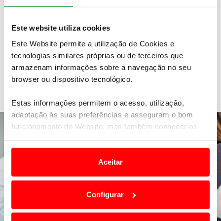
FAÇA O SEU PEDIDO
Este website utiliza cookies
ou ligue 215 915 915
Linha ACP, 24h/365 dias
Este Website permite a utilização de Cookies e
tecnologias similares próprias ou de terceiros que
armazenam informações sobre a navegação no seu
browser ou dispositivo tecnológico.
Veja também
Estas informações permitem o acesso, utilização,
adaptação às suas preferências e asseguram o bom
funcionamento do Website, mas também conhecer os
seus hábitos de navegação para personalizar conteúdos
e anúncios de modo a promover produtos e/ou serviços.
Aceitar
Em alguns casos, a utilização destas tecnologias
dependem do seu consentimento, definindo nesses
Configurar
termos e a todo o tempo as suas preferências e limitando
o acesso a informações durante a navegação no
Website.