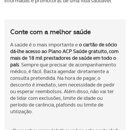
informadas e promotoras de uma vida saudável.
Adicionalmente partilhamos informação, relativa à sua
utilização do nosso site de publicidade e de análise, com
parceiros e organizações na UE e em países terceiros.
O ACP garantirá que as transferências internacionais de
Conte com a melhor saúde
dados pessoais serão realizadas apenas com o seu
consentimento e quando tal se afigure estritamente
A saúde é o mais importante e
o cartão de sócio
necessário no contexto dos serviços a prestar.
dá-lhe acesso ao Plano ACP Saúde gratuito, com
mais de 18 mil prestadores de saúde em todo o
país
. Sempre que precisar de acompanhamento
Realçamos que o bloqueio de certo tipo de Cookies e
médico, é fácil. Basta agendar diretamente a
tecnologias similares pode ter impacto na sua
consulta pretendida. Na hora de pagar, o
experiência de navegação no Website e nos serviços
desconto é imediato, sem necessidade de pedir
disponibilizados.
ou esperar reembolsos. Além disso, não vai ter
de lidar com exclusões, limite de idade ou
Consulte a política de cookies do site.
período de carência, plafonds ou limite de
utilização.