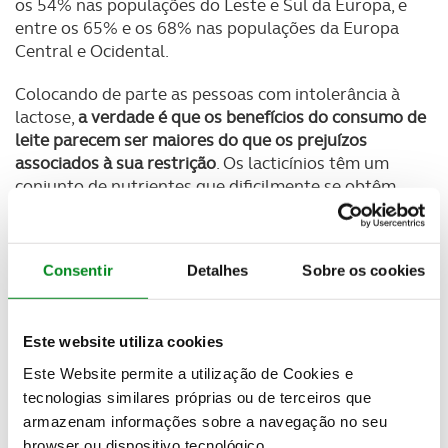
os 54% nas populações do Leste e Sul da Europa, e
entre os 65% e os 68% nas populações da Europa
Central e Ocidental.
Colocando de parte as pessoas com intolerância à
lactose,
a verdade é que os benefícios do consumo de
leite parecem ser maiores do que os prejuízos
associados à sua restrição
. Os lacticínios têm um
conjunto de nutrientes que dificilmente se obtêm
numa dieta que exclua totalmente os produtos
lácteos.
Consentir
Detalhes
Sobre os cookies
Conclusão: numa dieta saudável, e em pessoas não
intolerantes ao leite de vaca, o leite deve ser um
alimento consumido de forma equilibrada.
Este website utiliza cookies
5. "Consumir hidratos de carbono à
Este Website permite a utilização de Cookies e
noite engorda”
tecnologias similares próprias ou de terceiros que
armazenam informações sobre a navegação no seu
Outro mito que importa analisar. A regra é a seguinte:
browser ou dispositivo tecnológico.