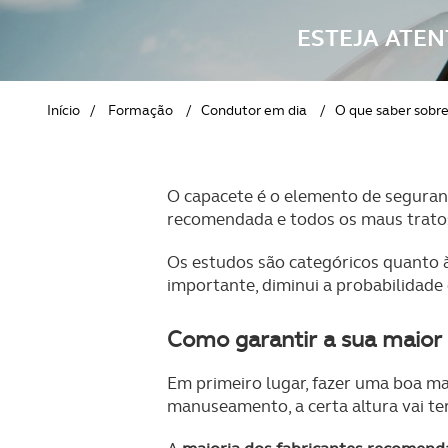
REVISTA ACP
PETS
SOBRE O ACP SEGUROS
ESTEJA ATE
CLÁSSICOS
Início
/
Formação
/
Condutor em dia
/
O que saber sobr
GOLFE
AUTOCARAVANISMO
O capacete é o elemento de segura
recomendada e todos os maus trato
Os estudos são categóricos quanto 
importante, diminui a probabilidade
Como garantir a sua maior 
Em primeiro lugar, fazer uma boa m
manuseamento, a certa altura vai te