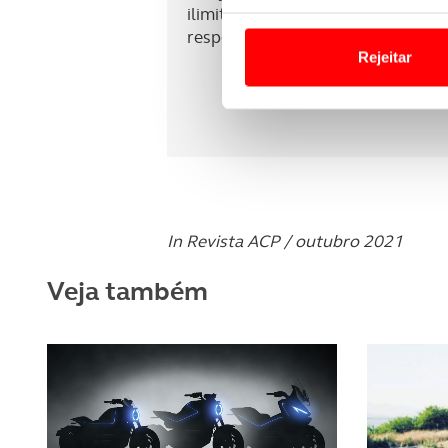
ilimitadas com reparação no local,
Em alguns casos, a utilizaç
responsabilidade civil.
tempo as suas preferências 
Rejeitar
Usamos cookies para melhorar
funcionalidades de redes so
Adicionalmente partilhamos i
e organizações na UE e em p
O ACP garantirá que as tran
In Revista ACP / outubro 2021
consentimento e quando tal s
Veja também
Realçamos que o bloqueio de 
navegação no Website e nos 
Consulte a política de cookie