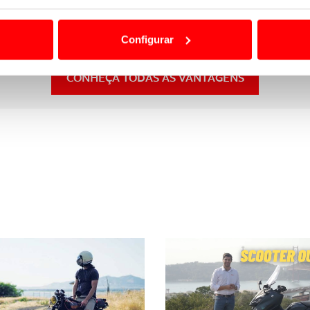
 proteção de avaria, 5 dias de veículo de substituição, em 
ão destas tecnologias dependem do seu consentimento, definind
e limitando o acesso a informações durante a navegação no Web
Configurar
 a sua experiência digital, personalizar conteúdos e anúncios,
ciais, bem como para analisar dados de navegação no nosso web
CONHEÇA TODAS AS VANTAGENS
nformação, relativa à sua utilização do nosso site de publicidad
aíses terceiros.
sferências internacionais de dados pessoais serão realizadas 
e afigure estritamente necessário no contexto dos serviços a pr
certo tipo de Cookies e tecnologias similares pode ter impacto
serviços disponibilizados.
s do site.