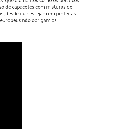
ez que elementos como os plásticos
aso de capacetes com misturas de
os, desde que estejam em perfeitas
s europeus não obrigam os