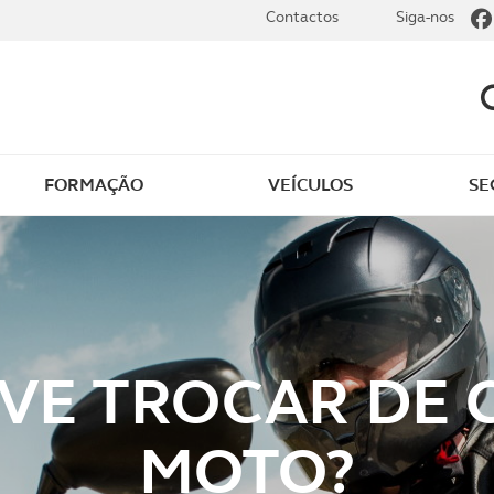
Contactos
Siga-nos
FORMAÇÃO
VEÍCULOS
SE
dade
Clássicos
mentos
Notícias do clube
s
Golfe
E TROCAR DE 
sts
Revista ACP Edição
impressa
MOTO?
rto