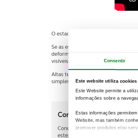
O estado dos elementos do capacete
Se as espumas se desfazem, se os fe
deformada por um golpe ou uma qued
visíveis, como fendas, buracos ou d
Consentir
Altas temperaturas, elementos abr
simplesmente desgaste prolongado 
Este website utiliza cookies
Este Website permite a utili
informações sobre a navegaç
Conduza protegido
Estas informações permitem 
Website, mas também conhec
Conduzir motos não tem de ser pe
promover produtos e/ou serv
esteja devidamente protegido. Al