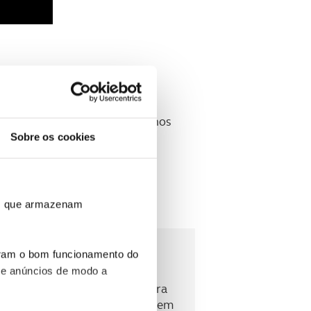
.
ada ou se a estrutura foi
, mesmo que não apresente danos
Sobre os cookies
dem causar deformações ou
 protecção.
ros que armazenam
uram o bom funcionamento do
 e anúncios de modo a
,
equipamento
e
acessórios
para
e inclui
assistências em viagem