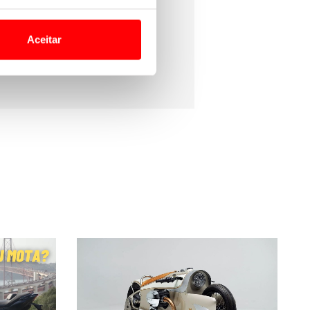
caso de avaria e cobertura de
o nesses termos e a todo o
site.
Aceitar
 para lhe proporcionar
site.
e e de análise, com parceiros
apenas com o seu
estar.
 na sua experiência de