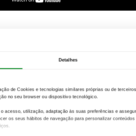
 é normalmente um fiel indicador da necessidade de troca
chos não cumprem a sua função, se a superfície está arranh
a, então a eficácia do capacete será praticamente nula
eformações.
Detalhes
asivos, humidade, más práticas de armazenamento que po
são outros elementos que podem reduzir a capacidade de
zação de Cookies e tecnologias similares próprias ou de tercei
ão no seu browser ou dispositivo tecnológico.
o acesso, utilização, adaptação às suas preferências e asseg
er os seus hábitos de navegação para personalizar conteúdos
rigoso. Na loja ACP encontra diversos artigos -
capacetes
iços.
ém disso, pode contar ainda com o
seguro de motos ACP qu