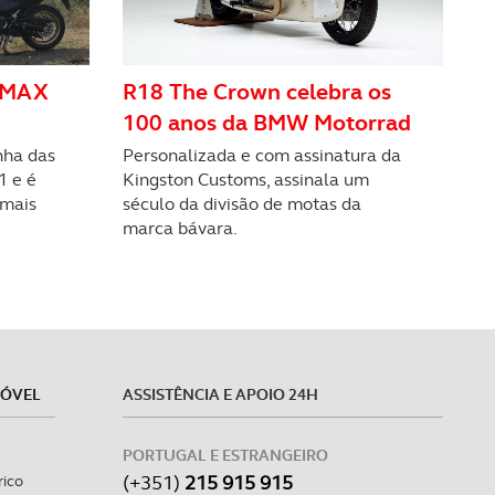
 TMAX
R18 The Crown celebra os
100 anos da BMW Motorrad
nha das
Personalizada e com assinatura da
1 e é
Kingston Customs, assinala um
 mais
século da divisão de motas da
marca bávara.
MÓVEL
ASSISTÊNCIA E APOIO 24H
PORTUGAL E ESTRANGEIRO
(+351)
215 915 915
rico