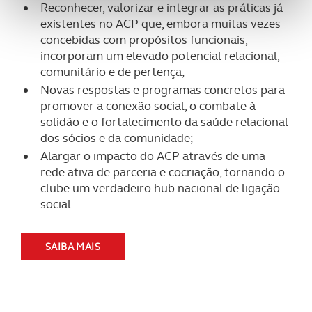
personalizar conteúdos e anúncios, para lhe proporcionar
Reconhecer, valorizar e integrar as práticas já
funcionalidades de redes sociais, bem como para
existentes no ACP que, embora muitas vezes
analisar dados de navegação no nosso website.
concebidas com propósitos funcionais,
incorporam um elevado potencial relacional,
Adicionalmente partilhamos informação, relativa à sua
comunitário e de pertença;
utilização do nosso site de publicidade e de análise, com
Novas respostas e programas concretos para
parceiros e organizações na UE e em países terceiros.
promover a conexão social, o combate à
solidão e o fortalecimento da saúde relacional
O ACP garantirá que as transferências internacionais de
dos sócios e da comunidade;
dados pessoais serão realizadas apenas com o seu
Alargar o impacto do ACP através de uma
consentimento e quando tal se afigure estritamente
rede ativa de parceria e cocriação, tornando o
necessário no contexto dos serviços a prestar.
clube um verdadeiro hub nacional de ligação
social.
Realçamos que o bloqueio de certo tipo de Cookies e
tecnologias similares pode ter impacto na sua
SAIBA MAIS
experiência de navegação no Website e nos serviços
disponibilizados.
Consulte a política de cookies do site.