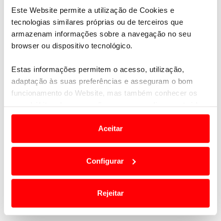
Este Website permite a utilização de Cookies e
tecnologias similares próprias ou de terceiros que
armazenam informações sobre a navegação no seu
browser ou dispositivo tecnológico.
Estas informações permitem o acesso, utilização,
adaptação às suas preferências e asseguram o bom
funcionamento do Website, mas também conhecer os
seus hábitos de navegação para personalizar conteúdos
e anúncios de modo a promover produtos e/ou serviços.
Aceitar
Em alguns casos, a utilização destas tecnologias
dependem do seu consentimento, definindo nesses
2. Conexão social
Configurar
termos e a todo o tempo as suas preferências e limitando
o acesso a informações durante a navegação no
Objetivo:
Promover a inclusão e combater o
Website.
isolamento.
Rejeitar
Principais ações:
Usamos cookies para melhorar a sua experiência digital,