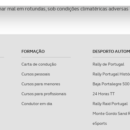
ciais, bem como para analisar dados de navegação no nosso web
ar mal em rotundas, sob condições climatéricas adversas
nformação, relativa à sua utilização do nosso site de publicidad
aíses terceiros.
sferências internacionais de dados pessoais serão realizadas 
e afigure estritamente necessário no contexto dos serviços a pr
FORMAÇÃO
DESPORTO AUTO
certo tipo de Cookies e tecnologias similares pode ter impacto
Carta de condução
Rally de Portugal
serviços disponibilizados.
Cursos pessoais
Rally Portugal Histó
s do site.
Cursos para menores
Baja Portalegre 500
Cursos para profissionais
24 Horas TT
Condutor em dia
Rally Raid Portugal
Monte Gordo Sand 
eSports