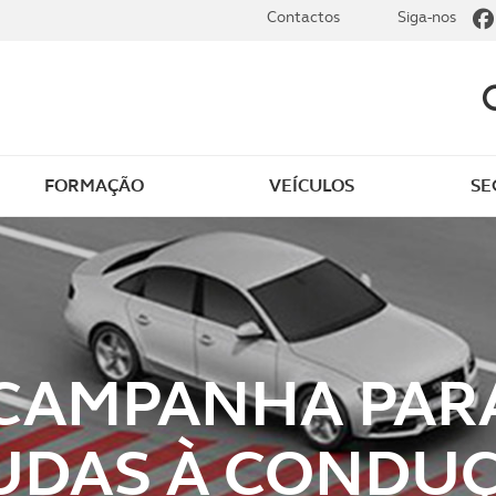
Contactos
Siga-nos
FORMAÇÃO
VEÍCULOS
SE
dade
Clássicos
mentos
Notícias do clube
s
Golfe
 CAMPANHA PAR
sts
Revista ACP Edição
impressa
UDAS À CONDU
rto