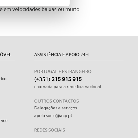
site.
 e em velocidades baixas ou muito
e e de análise, com parceiros
apenas com o seu
estar.
MÓVEL
ASSISTÊNCIA E APOIO 24H
 na sua experiência de
PORTUGAL E ESTRANGEIRO
(+351)
215 915 915
rico
chamada para a rede fixa nacional
OUTROS CONTACTOS
Delegações e serviços
apoio.socio@acp.pt
Race
REDES SOCIAIS