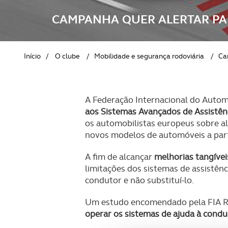
REVISTA ACP
PETS
SOBRE O ACP SEGUROS
CAMPANHA QUER ALERTAR PAR
CLÁSSICOS
Início
/
O clube
/
Mobilidade e segurança rodoviária
/
Ca
GOLFE
AUTOCARAVANISMO
A Federação Internacional do Auto
aos Sistemas Avançados de Assistên
os automobilistas europeus sobre al
novos modelos de automóveis a parti
A fim de alcançar
melhorias tangívei
limitações dos sistemas de assistên
condutor e não substituí-lo.
Um estudo encomendado pela FIA Reg
operar os sistemas de ajuda à cond