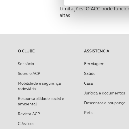
funcionalidades de redes so
Limitações: O ACC pode funcion
altas.
Adicionalmente partilhamos i
e organizações na UE e em p
O ACP garantirá que as tran
consentimento e quando tal s
O CLUBE
ASSISTÊNCIA
Realçamos que o bloqueio de 
Ser sócio
Em viagem
navegação no Website e nos 
Sobre o ACP
Saúde
Consulte a política de cookie
Mobilidade e segurança
Casa
rodoviária
Jurídica e documentos
Responsabilidade social e
Descontos e poupança
ambiental
Pets
Revista ACP
Clássicos