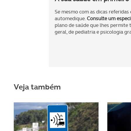
O ACP garantirá que as tran
consentimento e quando tal s
Se mesmo com as dicas referidas o
automedique.
Consulte um especia
Realçamos que o bloqueio de 
plano de saúde que lhes permite t
navegação no Website e nos 
geral, de pediatria e psicologia g
Consulte a política de cookie
Veja também