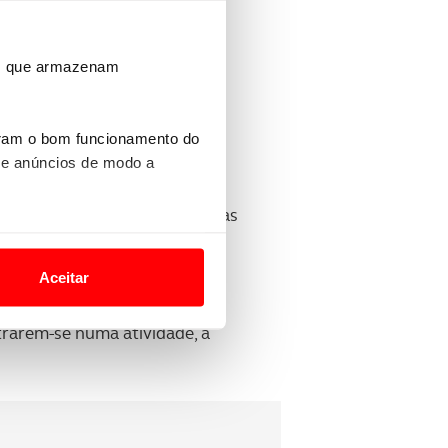
ros que armazenam
uram o bom funcionamento do
 e anúncios de modo a
nselhos específicos para que as
o nesses termos e a todo o
site.
Aceitar
 para lhe proporcionar
site.
trarem-se numa atividade, a
e e de análise, com parceiros