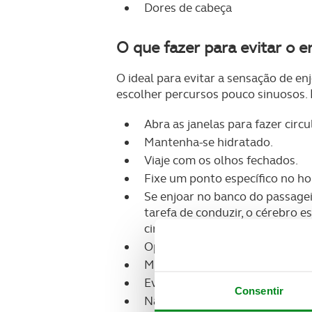
Dores de cabeça
O que fazer para evitar o 
O ideal para evitar a sensação de e
escolher percursos pouco sinuosos.
Abra as janelas para fazer circul
Mantenha-se hidratado.
Viaje com os olhos fechados.
Fixe um ponto específico no hor
Se enjoar no banco do passageir
tarefa de conduzir, o cérebro 
cinetose.
Opte por viajar no lugar do pas
Mantenha-se hidratado, beben
Evite que o veículo esteja dem
Consentir
Não fume no interior do carro.