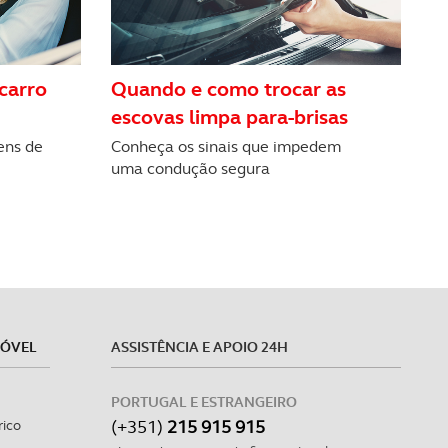
carro
Quando e como trocar as
escovas limpa para-brisas
ens de
Conheça os sinais que impedem
uma condução segura
MÓVEL
ASSISTÊNCIA E APOIO 24H
PORTUGAL E ESTRANGEIRO
(+351)
215 915 915
rico