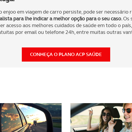
sferências internacionais de dados pessoais serão realizadas 
e afigure estritamente necessário no contexto dos serviços a pr
 enjoo em viagem de carro persiste, pode ser necessário 
lista para lhe indicar a melhor opção para o seu caso.
Os 
certo tipo de Cookies e tecnologias similares pode ter impacto
er acesso aos melhores cuidados de saúde em todo o país,
serviços disponibilizados.
ratuitas por email ou telefone 24h, entre muitas outras va
s do site.
CONHEÇA O PLANO ACP SAÚDE