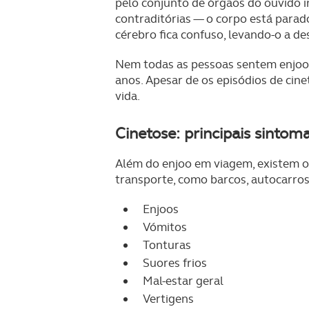
pelo conjunto de órgãos do ouvido in
contraditórias — o corpo está para
cérebro fica confuso, levando-o a de
Nem todas as pessoas sentem enjoo 
anos. Apesar de os episódios de cin
vida.
Cinetose: principais sintom
Além do enjoo em viagem, existem o
transporte, como barcos, autocarros
Enjoos
Vómitos
Tonturas
Suores frios
Mal-estar geral
Vertigens