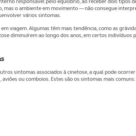
terno responsável pelo equilíbrio, ao receber dois tipos d
do, mas o ambiente em movimento — não consegue interpre
senvolver vários sintomas.
em viagem. Algumas têm mais tendência, como as grávidas 
etose diminuírem ao longo dos anos, em certos indivíduos
as
utros sintomas associados à cinetose, a qual pode ocorre
, aviões ou comboios. Estes são os sintomas mais comuns: