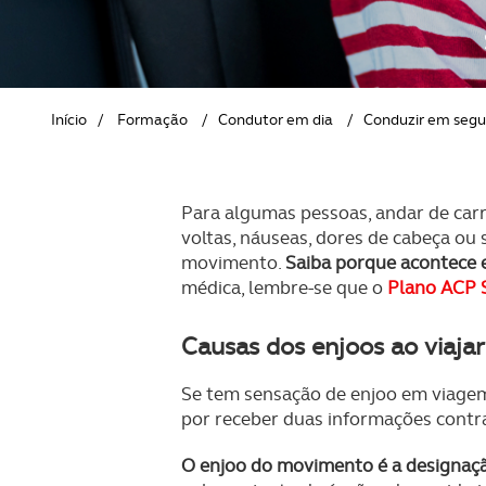
REVISTA ACP
PETS
SOBRE O ACP SEGUROS
CLÁSSICOS
Início
/
Formação
/
Condutor em dia
/
Conduzir em seg
GOLFE
AUTOCARAVANISMO
Para algumas pessoas, andar de carro
voltas, náuseas, dores de cabeça ou 
movimento.
Saiba porque acontece e
médica, lembre-se que o
Plano ACP 
Causas dos enjoos ao viajar
Se tem sensação de enjoo em viagem,
por receber duas informações contra
O enjoo do movimento é a designaçã