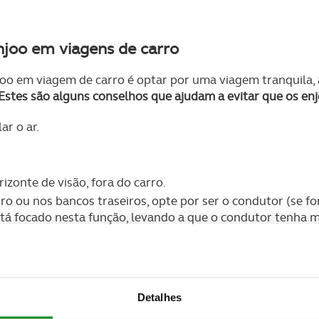
enjoo em viagens de carro
njoo em viagem de carro é optar por uma viagem tranquila,
Estes são alguns conselhos que ajudam a evitar que os e
ar o ar.
izonte de visão, fora do carro.
o ou nos bancos traseiros, opte por ser o condutor (se for
está focado nesta função, levando a que o condutor tenha
sageiro, pois é mais fácil focar um ponto do exterior.
do água.
asiado quente.
Detalhes