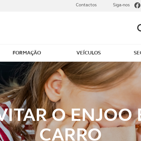
Contactos
Siga-nos
FORMAÇÃO
VEÍCULOS
SE
dade
Clássicos
mentos
Notícias do clube
s
Golfe
VITAR O ENJOO
sts
Revista ACP Edição
impressa
CARRO
rto