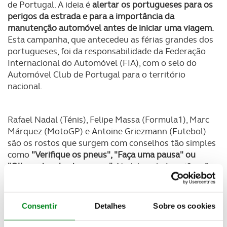
de Portugal. A ideia é
alertar os portugueses para os
perigos da estrada e para a importância da
manutenção automóvel antes de iniciar uma viagem.
Esta campanha, que antecedeu as férias grandes dos
portugueses, foi da responsabilidade da Federação
Internacional do Automóvel (FIA), com o selo do
Automóvel Club de Portugal para o território
nacional.
Rafael Nadal (Ténis), Felipe Massa (Formula1), Marc
Márquez (MotoGP) e Antoine Griezmann (Futebol)
são os rostos que surgem com conselhos tão simples
como
"Verifique os pneus", "Faça uma pausa" ou
"Olhe antes de atravessar".
Nadal apela à verificação
do estado dos pneus das viaturas; Massa recomenda
que se olhe sempre antes de atravessar a estrada;
Márquez ao uso do capacete e, finalmente, Griezmann
Consentir
Detalhes
Sobre os cookies
recomenda pausas nas viagens para evitar a fadiga.