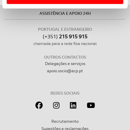
Usamos cookies para melhorar a sua experiência digital,
personalizar conteúdos e anúncios, para lhe proporcionar
ASSISTÊNCIA E APOIO 24H
funcionalidades de redes sociais, bem como para
analisar dados de navegação no nosso website.
PORTUGAL E ESTRANGEIRO
(+351)
215 915 915
Adicionalmente partilhamos informação, relativa à sua
chamada para a rede fixa nacional
utilização do nosso site de publicidade e de análise, com
parceiros e organizações na UE e em países terceiros.
OUTROS CONTACTOS
Delegações e serviços
O ACP garantirá que as transferências internacionais de
apoio.socio@acp.pt
dados pessoais serão realizadas apenas com o seu
consentimento e quando tal se afigure estritamente
necessário no contexto dos serviços a prestar.
REDES SOCIAIS
Realçamos que o bloqueio de certo tipo de Cookies e
tecnologias similares pode ter impacto na sua
experiência de navegação no Website e nos serviços
Recrutamento
disponibilizados.
Sugestões e reclamações