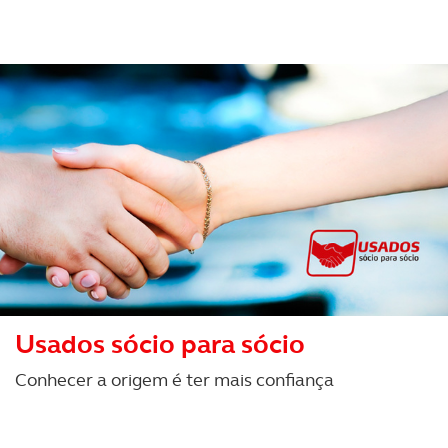
O ACP garantirá que as transferências internacionais de
dados pessoais serão realizadas apenas com o seu
consentimento e quando tal se afigure estritamente
necessário no contexto dos serviços a prestar.
Realçamos que o bloqueio de certo tipo de Cookies e
tecnologias similares pode ter impacto na sua
experiência de navegação no Website e nos serviços
disponibilizados.
Consulte a política de cookies do site.
Usados sócio para sócio
Conhecer a origem é ter mais confiança