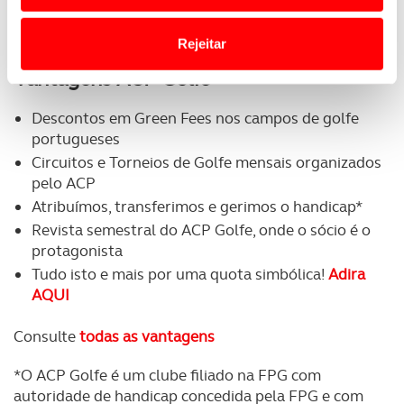
do clube
o acesso a informações durante a navegação no
Menção especial no site ou revista ACP Golfe
Website.
Rejeitar
Vantagens ACP Golfe
Usamos cookies para melhorar a sua experiência digital,
personalizar conteúdos e anúncios, para lhe proporcionar
Descontos em Green Fees nos campos de golfe
funcionalidades de redes sociais, bem como para
portugueses
analisar dados de navegação no nosso website.
Circuitos e Torneios de Golfe mensais organizados
pelo ACP
Adicionalmente partilhamos informação, relativa à sua
Atribuímos, transferimos e gerimos o handicap*
utilização do nosso site de publicidade e de análise, com
Revista semestral do ACP Golfe, onde o sócio é o
parceiros e organizações na UE e em países terceiros.
protagonista
O ACP garantirá que as transferências internacionais de
Tudo isto e mais por uma quota simbólica!
Adira
AQUI
dados pessoais serão realizadas apenas com o seu
consentimento e quando tal se afigure estritamente
Consulte
todas as vantagens
necessário no contexto dos serviços a prestar.
*O ACP Golfe é um clube filiado na FPG com
Realçamos que o bloqueio de certo tipo de Cookies e
autoridade de handicap concedida pela FPG e com
tecnologias similares pode ter impacto na sua