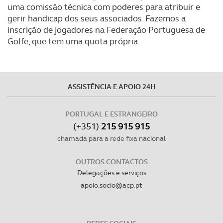
uma comissão técnica com poderes para atribuir e
experiência de navegação no Website e nos serviços
gerir handicap dos seus associados. Fazemos a
disponibilizados.
inscrição de jogadores na Federação Portuguesa de
Golfe, que tem uma quota própria.
Consulte a política de cookies do site.
ASSISTÊNCIA E APOIO 24H
PORTUGAL E ESTRANGEIRO
(+351)
215 915 915
chamada para a rede fixa nacional
OUTROS CONTACTOS
Delegações e serviços
apoio.socio@acp.pt