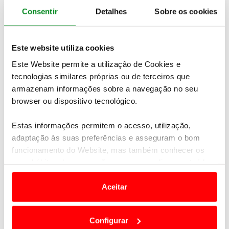
Consentir
Detalhes
Sobre os cookies
Este website utiliza cookies
Este Website permite a utilização de Cookies e
tecnologias similares próprias ou de terceiros que
armazenam informações sobre a navegação no seu
Membro Embaixador ACP Golfe
browser ou dispositivo tecnológico.
Torne-se um
“Membro Embaixador ACP Golfe”
. Se
Estas informações permitem o acesso, utilização,
angariar três ou mais novos sócios durante 2026,
adaptação às suas preferências e asseguram o bom
recebe o título de Membro Embaixador ACP Golfe,
funcionamento do Website, mas também conhecer os
com direito a:
seus hábitos de navegação para personalizar conteúdos
e anúncios de modo a promover produtos e/ou serviços.
Desconto de 10€ por cada novo sócio na quota de
Aceitar
2027
Em alguns casos, a utilização destas tecnologias
Bag Tag
personalizado para o seu saco de golfe
dependem do seu consentimento, definindo nesses
1 convite (green fee)
para um dos eventos oficiais
Configurar
termos e a todo o tempo as suas preferências e limitando