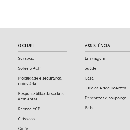
navegação no Website e nos 
Consulte a política de cookie
O CLUBE
ASSISTÊNCIA
Ser sócio
Em viagem
Sobre o ACP
Saúde
Mobilidade e segurança
Casa
rodoviária
Jurídica e documentos
Responsabilidade social e
Descontos e poupança
ambiental
Pets
Revista ACP
Clássicos
Golfe