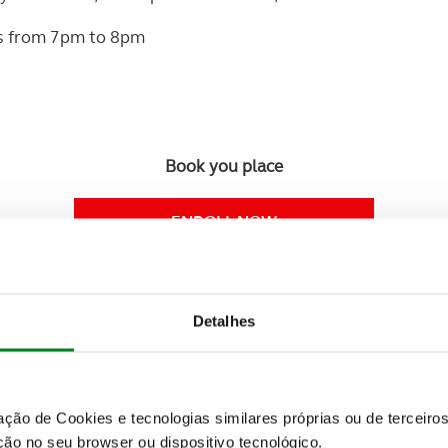
s from 7pm to 8pm
Book you place
ENROLL NOW
or call 213 180 139
Monday to friday -10am to 12 and 3pm to 5pm
Detalhes
zação de Cookies e tecnologias similares próprias ou de tercei
ese, fluent both in English and French and has a good level
ão no seu browser ou dispositivo tecnológico.