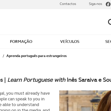
Contactos
Siga-nos
FORMAÇÃO
VEÍCULOS
SE
/
Aprenda português para estrangeiros
s |
Learn Portuguese with
Inês Saraiva e So
ugal, you must already have
ople can speak to you in
be able to understand
 going on in the media, and