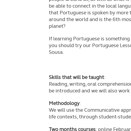
REVISTA ACP
be able to connect in the local lan
PETS
SOBRE O ACP SEGUROS
that Portuguese is spoken by more 
around the world and is the 6th mo
CLÁSSICOS
planet?
GOLFE
If learning Portuguese is something 
you should try our Portuguese Lesso
AUTOCARAVANISMO
Sousa.
Skills that will be taught
:
Reading, writing, oral comprehensi
be introduced and we will also work
Methodology
:
We will use the Communicative appro
life contexts, through student-stude
Two months courses
: online Febru