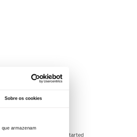
Sobre os cookies
ros que armazenam
 of Italian and Spanish. She started