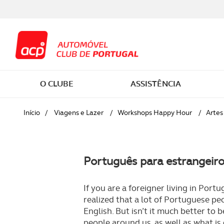
O CLUBE
ASSISTÊNCIA
SER SÓCIO
EM VIAGEM
CARTA DE CONDUÇÃO
COMPRAR CARRO
CASA E VEÍCULOS
VIAGENS
Início
/
Viagens e Lazer
/
Workshops Happy Hour
/
Artes
SOBRE O ACP
SAÚDE
CURSOS PESSOAIS
MANUTENÇÃO AUTOMÓVEL
PESSOAIS
WORKSHOPS HAPPY HOUR
Português para estrangeiro
MOBILIDADE E SEGURANÇA
CASA
CURSOS PARA MENORES
FISCALIDADE
SAÚDE
ESTRADA FORA
RODOVIÁRIA
JURÍDICA E DOCUMENTOS
CURSOS PARA PROFISSIONAIS
ELÉTRICOS
LAZER
CAMPISMO
If you are a foreigner living in Port
RESPONSABILIDADE SOCIAL E
realized that a lot of Portuguese pe
AMBIENTAL
English. But isn’t it much better to 
DESCONTOS E POUPANÇA
CONDUTOR EM DIA
SIMULADORES
MONTANHISMO
people around us, as well as what is