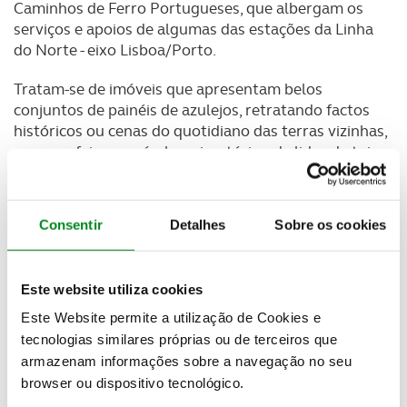
Caminhos de Ferro Portugueses, que albergam os
serviços e apoios de algumas das estações da Linha
do Norte - eixo Lisboa/Porto.
Tratam-se de imóveis que apresentam belos
conjuntos de painéis de azulejos, retratando factos
históricos ou cenas do quotidiano das terras vizinhas,
como as fainas agrícolas, piscatórias, de lides de toiros
ou ainda a evolução dos meios de transporte.
Consentir
Detalhes
Sobre os cookies
Onde?
O quê?
Este website utiliza cookies
Património a descobrir
Este Website permite a utilização de Cookies e
No percurso referido, Lisboa / Porto, ou vice versa, continuam a
tecnologias similares próprias ou de terceiros que
existir e a ser mantidos os edifícios das estações de:
Gastronomia
- Aveiro
armazenam informações sobre a navegação no seu
NOTA
- Os concelhos abrangidos, cujos elementos de património
- Azambuja
não são aqui referidos, estão já tratados noutras hipóteses de Fins
browser ou dispositivo tecnológico.
- Curia
Feiras, Festas e Romarias
de Semana.
AVEIRO
- tanto a Ria e a proximidade do mar, como os campos