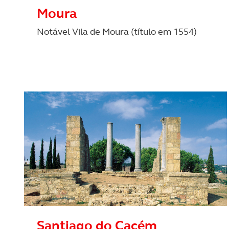
Realçamos que o bloqueio de 
Moura
navegação no Website e nos 
Notável Vila de Moura (título em 1554)
Consulte a política de cookie
Santiago do Cacém