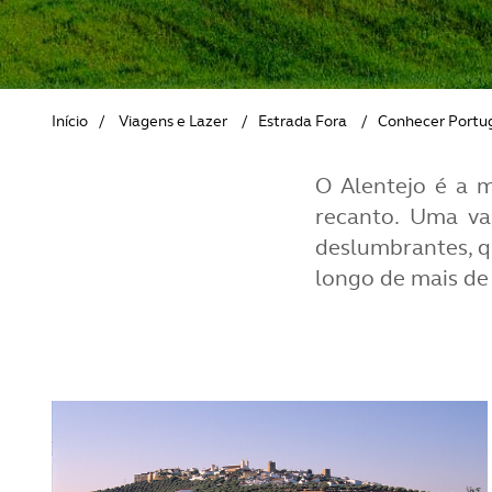
REVISTA ACP
PETS
SOBRE O ACP SEGUROS
CLÁSSICOS
Início
/
Viagens e Lazer
/
Estrada Fora
/
Conhecer Portu
GOLFE
O Alentejo é a m
AUTOCARAVANISMO
recanto. Uma vas
deslumbrantes, qu
longo de mais d