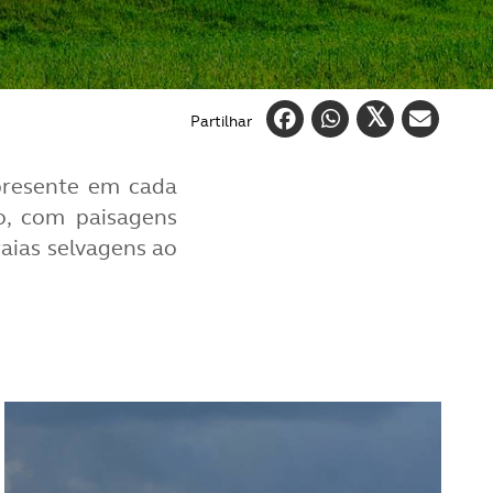
Partilhar
 presente em cada
no, com paisagens
raias selvagens ao