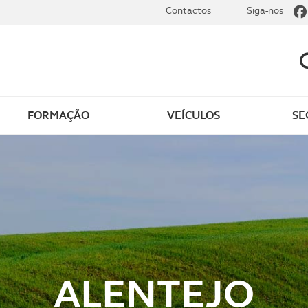
Contactos
Siga-nos
FORMAÇÃO
VEÍCULOS
SE
dade
Clássicos
mentos
Notícias do clube
s
Golfe
sts
Revista ACP Edição
impressa
ALENTEJO
rto