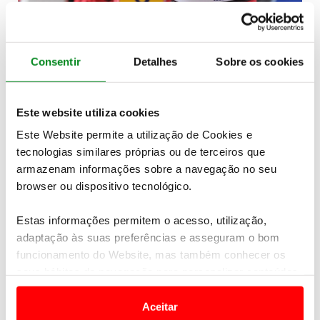
Consentir
Detalhes
Sobre os cookies
Formação Karting entre os 7 e os 13 anos
Este website utiliza cookies
Destinada a jovens entre os 7 e os 13 anos, esta ação
visa proporcionar momentos inesquecíveis aos
Este Website permite a utilização de Cookies e
participantes, sobretudo àqueles que nunca tiveram a
tecnologias similares próprias ou de terceiros que
oportunidade de experimentar esta aliciante
armazenam informações sobre a navegação no seu
modalidade.
browser ou dispositivo tecnológico.
Saiba mais
.
Estas informações permitem o acesso, utilização,
adaptação às suas preferências e asseguram o bom
funcionamento do Website, mas também conhecer os
seus hábitos de navegação para personalizar conteúdos
Dúvidas? Ligue 215 915 915
e anúncios de modo a promover produtos e/ou serviços.
Linha ACP 24h/365 dias
Aceitar