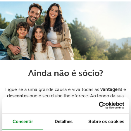
Ainda não é sócio?
Ligue-se a uma grande causa e viva todas as
vantagens
e
descontos
que o seu clube lhe oferece. Ao longo da sua
vida, onde quer que esteja, estamos sempre consigo, a
criar soluções que permitam facilitar o seu dia a dia e a
melhorar a sua experiência de mobilidade.
Consentir
Detalhes
Sobre os cookies
CONHEÇA TODAS AS VANTAGENS