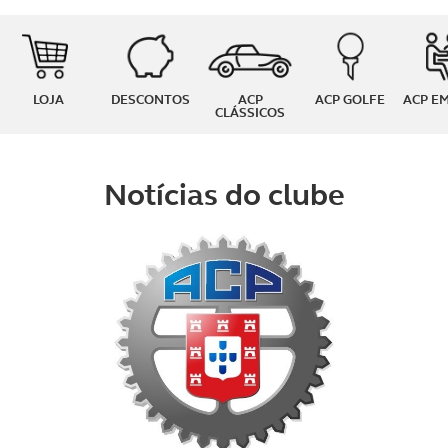
LOJA
DESCONTOS
ACP
ACP GOLFE
ACP E
CLÁSSICOS
Notícias do clube