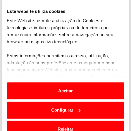
Este website utiliza cookies
Este Website permite a utilização de Cookies e
Universo ACP
tecnologias similares próprias ou de terceiros que
armazenam informações sobre a navegação no seu
browser ou dispositivo tecnológico.
Estas informações permitem o acesso, utilização,
adaptação às suas preferências e asseguram o bom
funcionamento do Website, mas também conhecer os
seus hábitos de navegação para personalizar conteúdos
e anúncios de modo a promover produtos e/ou serviços.
Aceitar
Em alguns casos, a utilização destas tecnologias
dependem do seu consentimento, definindo nesses
Configurar
termos e a todo o tempo as suas preferências e limitando
o acesso a informações durante a navegação no
Assistência em viagem
Website.
A única assistência que não o deixa parado
Rejeitar