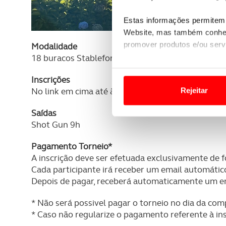
Estas informações permitem 
Website, mas também conhec
promover produtos e/ou serv
Modalidade
18 buracos Stableford Net e Gross.
Em alguns casos, a utilizaç
Inscrições
tempo as suas preferências 
No link em cima até às 12h do dia 16 de setembro
Rejeitar
Usamos cookies para melhorar
Saídas
funcionalidades de redes so
Shot Gun 9h
Adicionalmente partilhamos i
Pagamento Torneio*
e organizações na UE e em p
A inscrição deve ser efetuada exclusivamente de f
Cada participante irá receber um email automátic
O ACP garantirá que as tran
Depois de pagar, receberá automaticamente um e
consentimento e quando tal s
* Não será possivel pagar o torneio no dia da com
* Caso não regularize o pagamento referente à insc
Realçamos que o bloqueio de 