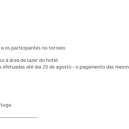
 os participantes no torneio.
o à área de lazer do hotel.
s efetuadas até dia 20 de agosto – o pagamento das mesm
rtuga
--------------------------