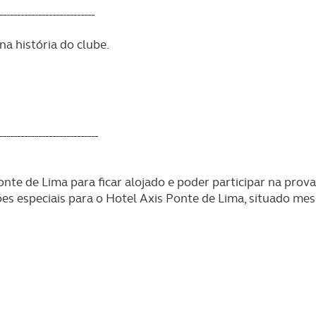
---------------------------
a história do clube.
----------------------------
nte de Lima para ficar alojado e poder participar na prova
ões especiais para o Hotel Axis Ponte de Lima, situado m