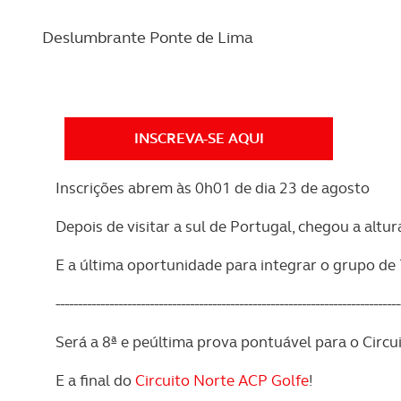
REVISTA ACP
PETS
SOBRE O ACP SEGUROS
Deslumbrante Ponte de Lima
CLÁSSICOS
GOLFE
INSCREVA-SE AQUI
AUTOCARAVANISMO
Inscrições abrem às 0h01 de dia 23 de agosto
Depois de visitar a sul de Portugal, chegou a altu
E a última oportunidade para integrar o grupo de 
-----------------------------------------------------------------------------
Será a 8ª e peúltima prova pontuável para o Circu
E a final do
Circuito Norte ACP Golfe
!