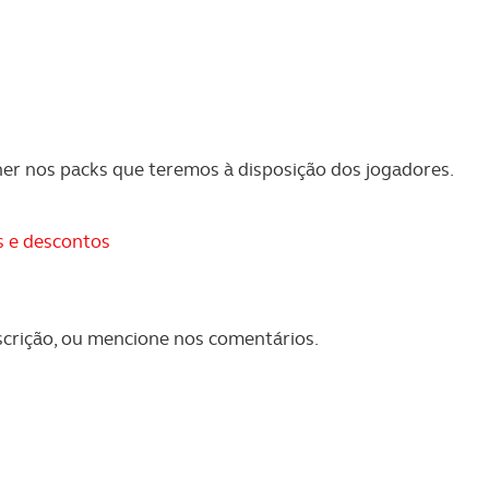
serviços disponibilizados.
s do site.
her nos packs que teremos à disposição dos jogadores.
s e descontos
scrição, ou mencione nos comentários.