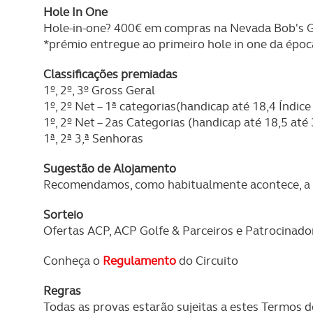
Hole In One
Hole-in-one? 400€ em compras na Nevada Bob's Go
*prémio entregue ao primeiro hole in one da época
Classificações premiadas
1º, 2º, 3º Gross Geral
1º, 2º Net – 1ª categorias(handicap até 18,4 Índi
1º, 2º Net – 2as Categorias (handicap até 18,5 até
1ª, 2ª 3,ª Senhoras
Sugestão de Alojamento
Recomendamos, como habitualmente acontece, a 
Sorteio
Ofertas ACP, ACP Golfe & Parceiros e Patrocinado
Conheça o
Regulamento
do Circuito
Regras
Todas as provas estarão sujeitas a estes Termos d