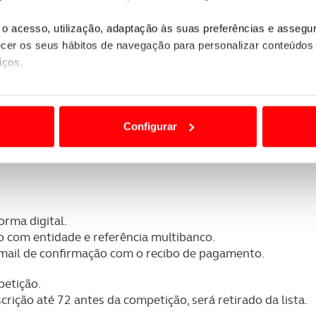
o acesso, utilização, adaptação às suas preferências e asseg
er os seus hábitos de navegação para personalizar conteúdos
iços.
ão destas tecnologias dependem do seu consentimento, definind
e limitando o acesso a informações durante a navegação no Web
Configurar
 a sua experiência digital, personalizar conteúdos e anúncios,
ciais, bem como para analisar dados de navegação no nosso web
nformação, relativa à sua utilização do nosso site de publicidad
aíses terceiros.
orma digital.
o com entidade e referência multibanco.
sferências internacionais de dados pessoais serão realizadas 
mail de confirmação com o recibo de pagamento.
e afigure estritamente necessário no contexto dos serviços a pr
petição.
rição até 72 antes da competição, será retirado da lista.
certo tipo de Cookies e tecnologias similares pode ter impacto