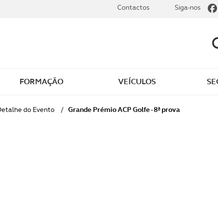
Contactos
Siga-nos
FORMAÇÃO
VEÍCULOS
SE
dade
Clássicos
etalhe do Evento
/
Grande Prémio ACP Golfe - 8ª prova
mentos
Notícias do clube
s
Golfe
sts
Revista ACP Edição
impressa
rto