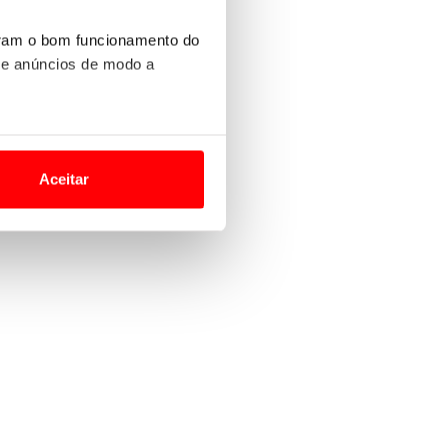
uram o bom funcionamento do
 e anúncios de modo a
o nesses termos e a todo o
site.
Aceitar
 para lhe proporcionar
site.
e e de análise, com parceiros
apenas com o seu
estar.
 na sua experiência de