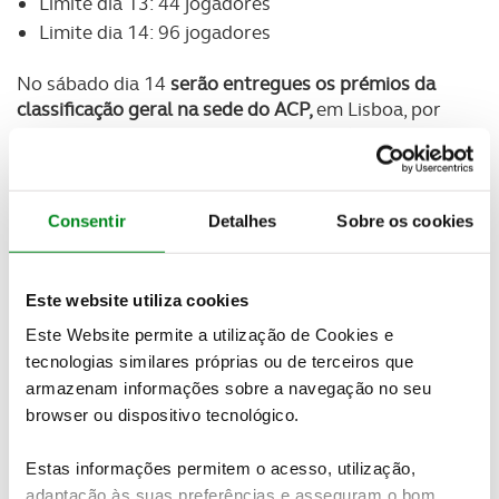
Limite dia 13: 44 jogadores
Limite dia 14: 96 jogadores
No sábado dia 14
serão entregues os prémios da
classificação geral na sede do ACP,
em Lisboa, por
ocasião da cerimonia de entrega de prémios anuais,
para a qual todos os sócios estão convidados.
Inscrições abrem dia 15 de outubro
Consentir
Detalhes
Sobre os cookies
--------------------------------------------------------------------------------
-------------------------------------
Este website utiliza cookies
Campo
Este Website permite a utilização de Cookies e
Quinta da Marinha Golf Resort
tecnologias similares próprias ou de terceiros que
armazenam informações sobre a navegação no seu
Inscrições
browser ou dispositivo tecnológico.
Encerram às 10h do dia 10 de novembro
Estas informações permitem o acesso, utilização,
Modalidade
adaptação às suas preferências e asseguram o bom