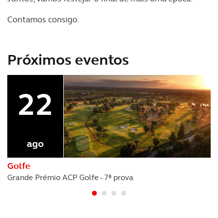
O ACP garantirá que as transferências internacionais de
Contamos consigo.
dados pessoais serão realizadas apenas com o seu
consentimento e quando tal se afigure estritamente
necessário no contexto dos serviços a prestar.
Próximos eventos
Realçamos que o bloqueio de certo tipo de Cookies e
tecnologias similares pode ter impacto na sua
22
experiência de navegação no Website e nos serviços
disponibilizados.
Consulte a política de cookies do site.
ago
Golfe
Grande Prémio ACP Golfe - 7ª prova