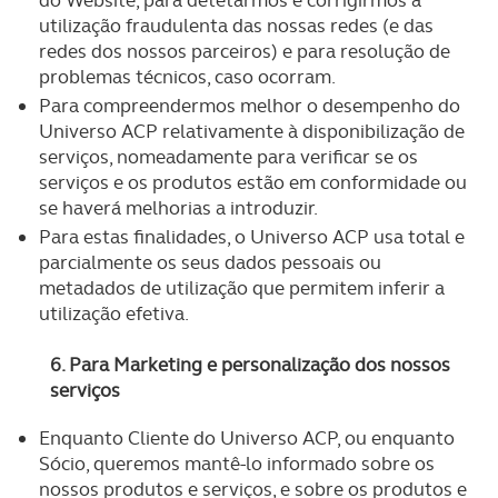
do Website, para detetarmos e corrigirmos a
parceiros e organizações na UE e em países terceiros.
utilização fraudulenta das nossas redes (e das
redes dos nossos parceiros) e para resolução de
O ACP garantirá que as transferências internacionais de
problemas técnicos, caso ocorram.
dados pessoais serão realizadas apenas com o seu
Para compreendermos melhor o desempenho do
consentimento e quando tal se afigure estritamente
Universo ACP relativamente à disponibilização de
necessário no contexto dos serviços a prestar.
serviços, nomeadamente para verificar se os
serviços e os produtos estão em conformidade ou
Realçamos que o bloqueio de certo tipo de Cookies e
se haverá melhorias a introduzir.
tecnologias similares pode ter impacto na sua
Para estas finalidades, o Universo ACP usa total e
experiência de navegação no Website e nos serviços
parcialmente os seus dados pessoais ou
disponibilizados.
metadados de utilização que permitem inferir a
utilização efetiva.
Consulte a política de cookies do site.
6. Para Marketing e personalização dos nossos
serviços
Enquanto Cliente do Universo ACP, ou enquanto
Sócio, queremos mantê-lo informado sobre os
nossos produtos e serviços, e sobre os produtos e