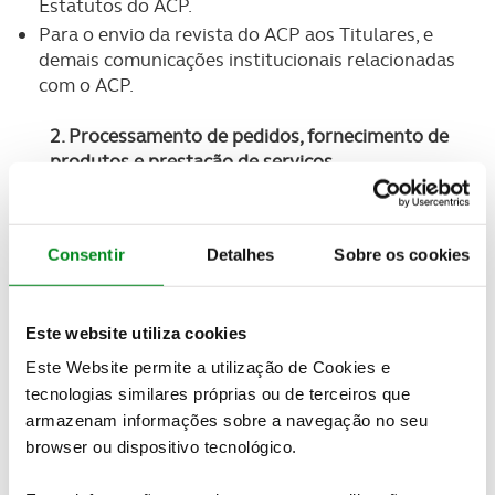
Estatutos do ACP.
Para o envio da revista do ACP aos Titulares, e
demais comunicações institucionais relacionadas
com o ACP.
2. Processamento de pedidos, fornecimento de
produtos e prestação de serviços
Para processarmos e fornecermos os seus pedidos
de aquisição de produtos e subscrição de serviços,
Consentir
Detalhes
Sobre os cookies
sejam estes fornecidos pelas entidades do
Universo ACP, ou através da rede de parceiros do
Universo ACP, e para o mantermos a par do
Este website utiliza cookies
tratamento das suas encomendas ou pedidos.
Para a organização, pelas áreas funcionais do
Este Website permite a utilização de Cookies e
Universo ACP, de eventos destinados aos Titulares,
tecnologias similares próprias ou de terceiros que
e divulgação de notícias e fotos desses mesmos
armazenam informações sobre a navegação no seu
eventos.
browser ou dispositivo tecnológico.
3. Faturação e Apoio a Clientes