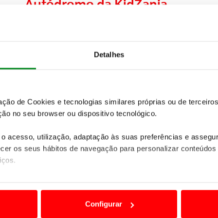
Autódromo da KidZania
Escola de Condução ACP Kids e
Autódromo ACP na KidZania
Detalhes
zação de Cookies e tecnologias similares próprias ou de tercei
ão no seu browser ou dispositivo tecnológico.
o acesso, utilização, adaptação às suas preferências e asseg
er os seus hábitos de navegação para personalizar conteúdos
iços.
ão destas tecnologias dependem do seu consentimento, definind
e limitando o acesso a informações durante a navegação no Web
Jogo Boris o condutor
Configurar