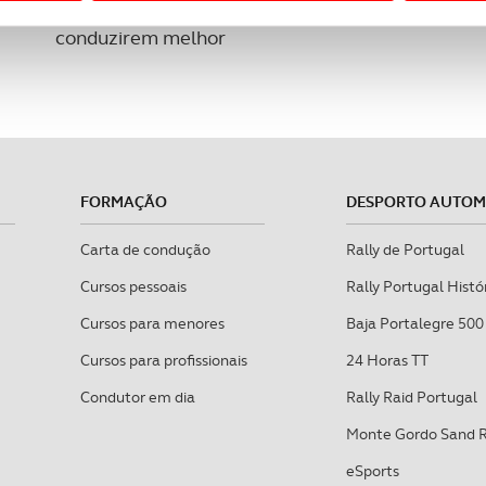
 a sua experiência digital, personalizar conteúdos e anúncios,
A aplicação que ensina miúdos e graúdos a
ciais, bem como para analisar dados de navegação no nosso web
conduzirem melhor
nformação, relativa à sua utilização do nosso site de publicidad
aíses terceiros.
sferências internacionais de dados pessoais serão realizadas 
e afigure estritamente necessário no contexto dos serviços a pr
FORMAÇÃO
DESPORTO AUTO
certo tipo de Cookies e tecnologias similares pode ter impacto
Carta de condução
Rally de Portugal
serviços disponibilizados.
Cursos pessoais
Rally Portugal Histó
s do site.
Cursos para menores
Baja Portalegre 500
Cursos para profissionais
24 Horas TT
Condutor em dia
Rally Raid Portugal
Monte Gordo Sand 
eSports