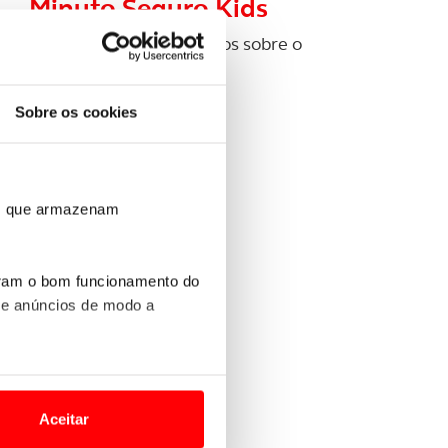
Minuto Seguro Kids
Vídeos para os mais novos sobre o
programa ACP Kids
Sobre os cookies
ros que armazenam
uram o bom funcionamento do
 e anúncios de modo a
o nesses termos e a todo o
site.
Aceitar