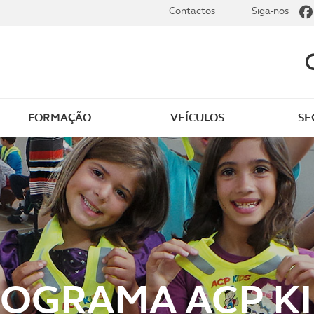
Contactos
Siga-nos
FORMAÇÃO
VEÍCULOS
SE
dade
Clássicos
mentos
Notícias do clube
s
Golfe
sts
Revista ACP Edição
impressa
OGRAMA ACP K
rto