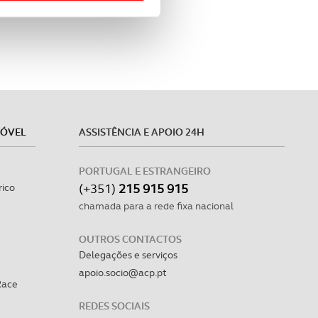
 para lhe proporcionar
site.
e e de análise, com parceiros
apenas com o seu
estar.
MÓVEL
ASSISTÊNCIA E APOIO 24H
 na sua experiência de
PORTUGAL E ESTRANGEIRO
(+351)
215 915 915
rico
chamada para a rede fixa nacional
OUTROS CONTACTOS
Delegações e serviços
apoio.socio@acp.pt
Race
REDES SOCIAIS