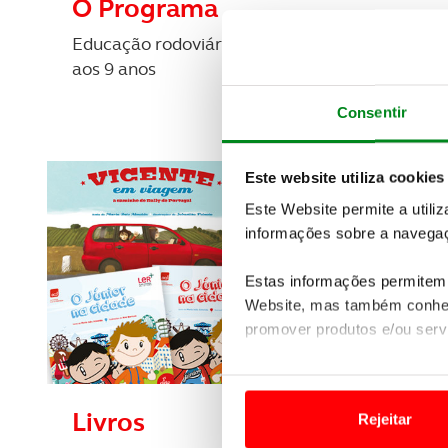
O Programa
Educação rodoviária para crianças dos 4
aos 9 anos
Consentir
Este website utiliza cookies
Este Website permite a utili
informações sobre a navegaç
Estas informações permitem 
Website, mas também conhec
promover produtos e/ou serv
Em alguns casos, a utilizaç
tempo as suas preferências 
Livros
Rejeitar