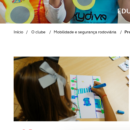
REVISTA ACP
PETS
SOBRE O ACP SEGUROS
EDU
CLÁSSICOS
Início
/
O clube
/
Mobilidade e segurança rodoviária
/
Pr
GOLFE
AUTOCARAVANISMO