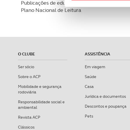
Usamos cookies para melhorar
Publicações de educação rodoviária ACP e
funcionalidades de redes so
Plano Nacional de Leitura
Adicionalmente partilhamos i
e organizações na UE e em p
O ACP garantirá que as tran
consentimento e quando tal s
O CLUBE
ASSISTÊNCIA
Realçamos que o bloqueio de 
Ser sócio
Em viagem
navegação no Website e nos 
Sobre o ACP
Saúde
Consulte a política de cookie
Mobilidade e segurança
Casa
rodoviária
Jurídica e documentos
Responsabilidade social e
Descontos e poupança
ambiental
Pets
Revista ACP
Clássicos