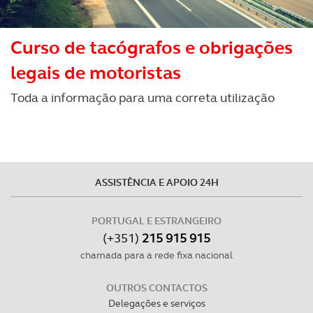
Realçamos que o bloqueio de certo tipo de Cookies e
tecnologias similares pode ter impacto na sua
Curso de tacógrafos e obrigações
experiência de navegação no Website e nos serviços
disponibilizados.
legais de motoristas
Consulte a política de cookies do site.
Toda a informação para uma correta utilização
ASSISTÊNCIA E APOIO 24H
PORTUGAL E ESTRANGEIRO
(+351)
215 915 915
chamada para a rede fixa nacional
OUTROS CONTACTOS
Delegações e serviços