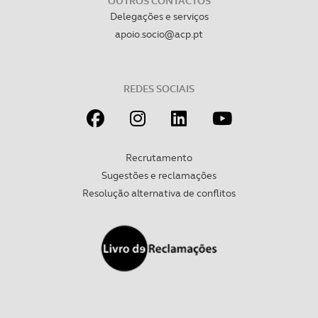
OUTROS CONTACTOS
Delegações e serviços
Realçamos que o bloqueio de certo tipo de Cookies e
apoio.socio@acp.pt
tecnologias similares pode ter impacto na sua
experiência de navegação no Website e nos serviços
disponibilizados.
REDES SOCIAIS
Consulte a política de cookies do site.
Recrutamento
Sugestões e reclamações
Resolução alternativa de conflitos