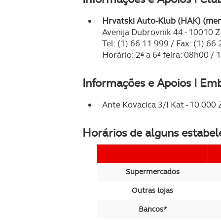
navegação no Website e nos 
Hrvatski Auto-Klub (HAK) (me
Consulte a política de cookie
Avenija Dubrovnik 44 - 10010 
Tel: (1) 66 11 999 / Fax: (1) 66
Horário: 2ª a 6ª feira: 08h00 /
Informações e Apoios I Em
Ante Kovacica 3/I Kat - 10 000 
Horários de alguns estabe
Supermercados
Outras lojas
Bancos*