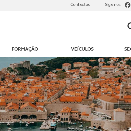
Contactos
Siga-nos
FORMAÇÃO
VEÍCULOS
SE
dade
Clássicos
mentos
Notícias do clube
s
Golfe
sts
Revista ACP Edição
impressa
rto