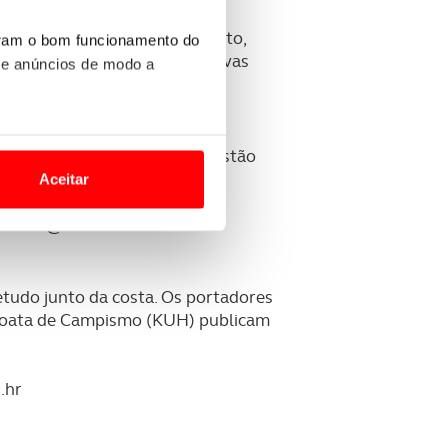
, “Zimmer” ou “Rooms”. É
eservam este tipo de alojamento,
uram o bom funcionamento do
scimo de 30 a 50% para reservas
 e anúncios de modo a
o nesses termos e a todo o
k. Apenas as duas primeiras estão
site.
Aceitar
 para lhe proporcionar
il:
info@hfhs.hr
site.
e e de análise, com parceiros
etudo junto da costa. Os portadores
Croata de Campismo (KUH) publicam
apenas com o seu
estar.
.hr
 na sua experiência de