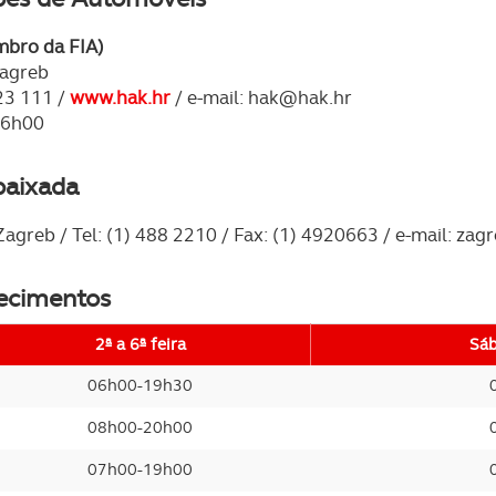
serviços disponibilizados.
mbro da FIA)
s do site.
Zagreb
 23 111 /
www.hak.hr
/ e-mail:
hak@hak.hr
 16h00
baixada
Zagreb / Tel: (1) 488 2210 / Fax: (1) 4920663 / e-mail:
zag
lecimentos
2ª a 6ª feira
Sá
06h00-19h30
08h00-20h00
07h00-19h00