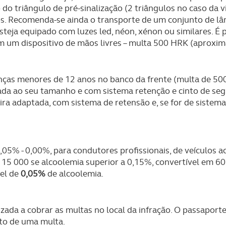
 do triângulo de pré-sinalização (2 triângulos no caso da 
os. Recomenda-se ainda o transporte de um conjunto de lâ
esteja equipado com luzes led, néon, xénon ou similares. É 
m um dispositivo de mãos livres – multa 500 HRK (aprox
anças menores de 12 anos no banco da frente (multa de 50
tada ao seu tamanho e com sistema retenção e cinto de se
ira adaptada, com sistema de retensão e, se for de sistema 
05% - 0,00%, para condutores profissionais, de veículos a
 15 000 se alcoolemia superior a 0,15%, convertível em 60 
vel de
0,05%
de alcoolemia.
rizada a cobrar as multas no local da infração. O passaport
to de uma multa.