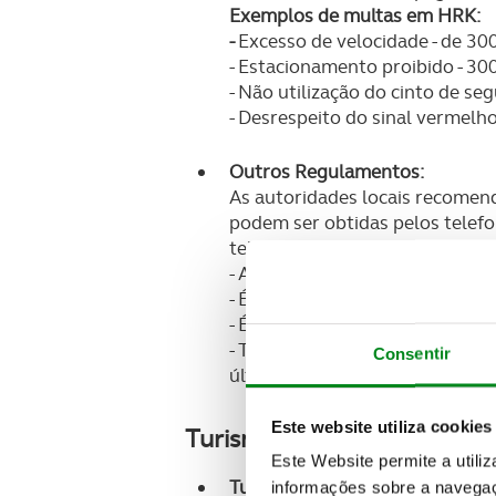
Exemplos de multas em HRK:
-
Excesso de velocidade - de 30
- Estacionamento proibido - 30
- Não utilização do cinto de se
- Desrespeito do sinal vermelho
Outros Regulamentos:
As autoridades locais recomen
podem ser obtidas pelos telefo
telefones móveis com sistemas 
- As autoestradas estão sujeita
- É também obrigatório o uso do
- É proibido fumar em edifícios 
- Todos os veículos em marcha 
Consentir
último domingo de Março, ou em
Este website utiliza cookies
Turismo
Este Website permite a utili
Turismo Rural:
informações sobre a navegaç