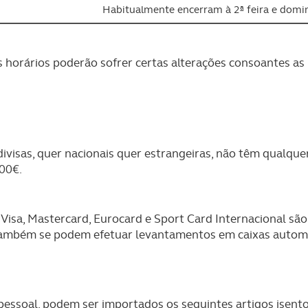
Habitualmente encerram à 2ª feira e domi
 horários poderão sofrer certas alterações consoantes as
visas, quer nacionais quer estrangeiras, não têm qualquer
000
€.
 Visa, Mastercard, Eurocard e Sport Card Internacional sã
 Também se podem efetuar levantamentos em caixas autom
 pessoal, podem ser importados os seguintes artigos isent