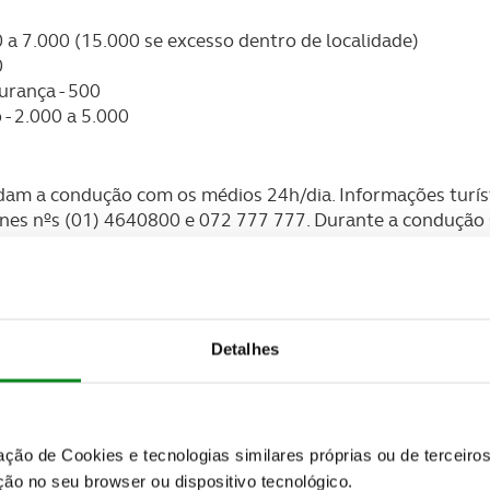
0 a 7.000 (15.000 se excesso dentro de localidade)
0
gurança - 500
 - 2.000 a 5.000
dam a condução com os médios 24h/dia. Informações turíst
nes nºs (01) 4640800 e 072 777 777. Durante a condução s
de mãos-livres.
s a portagem.
 colete refletor.
públicos, incluindo bares e restaurante.
têm de ter os médios ligados, quer de dia, quer de noite,
Detalhes
 condições de má visibilidade. A multa, em caso de contr
zação de Cookies e tecnologias similares próprias ou de tercei
ão no seu browser ou dispositivo tecnológico.