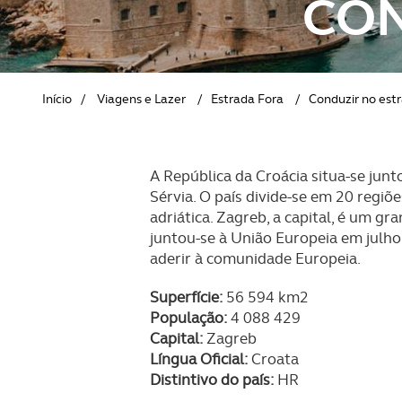
CON
REVISTA ACP
PETS
SOBRE O ACP SEGUROS
CLÁSSICOS
Início
/
Viagens e Lazer
/
Estrada Fora
/
Conduzir no est
GOLFE
AUTOCARAVANISMO
A República da Croácia situa-se junt
Sérvia. O país divide-se em 20 regiõ
adriática. Zagreb, a capital, é um gr
juntou-se à União Europeia em julho
aderir à comunidade Europeia.
Superfície:
56 594 km2
População:
4 088 429
Capital:
Zagreb
Língua Oficial:
Croata
Distintivo do país:
HR