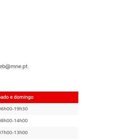
reb@mne.pt
.
bado e domingo
06h00-19h30
08h00-14h00
07h00-13h00