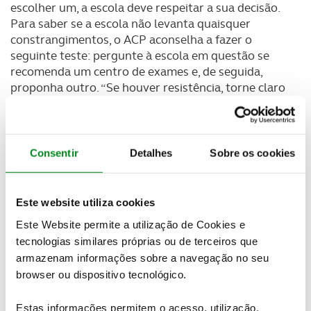
escolher um, a escola deve respeitar a sua decisão.
Para saber se a escola não levanta quaisquer
constrangimentos, o ACP aconselha a fazer o
seguinte teste: pergunte à escola em questão se
recomenda um centro de exames e, de seguida,
proponha outro. “Se houver resistência, torne claro
que conhece a lei”, aconselha.
Aulas práticas individuais e personalizadas
Consentir
Detalhes
Sobre os cookies
Ter mais do que um aluno no mesmo carro ou mais do
que uma moto com alunos atrás do carro do instrutor
é uma afronta à lei. Não é permitido. Cada hora de
Este website utiliza cookies
aula prática é exclusiva para um só aluno.
Este Website permite a utilização de Cookies e
tecnologias similares próprias ou de terceiros que
Recursos humanos e técnicos adequados
armazenam informações sobre a navegação no seu
Uma escola que tenha uma rotatividade de
browser ou dispositivo tecnológico.
instrutores muito grande não é, de todo, uma escola
que zela pelos seus recursos humanos e,
Estas informações permitem o acesso, utilização,