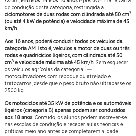
Assim,
entre os 14 e os 16 anos
é possível tirar a carta
de condução desta categoria, restringida a
3
ciclomotores de duas rodas com cilindrada até 50 cm
(ou até 4 kW de potência) e velocidade máxima de 45
km/h
.
Aos 16 anos, poderá conduzir todos os veículos da
categoria AM
.
Isto é, veículos a motor de duas ou três
rodas e quadriciclos ligeiros, com cilindrada até 50
3
cm
e velocidade máxima até 45 km/h
. Sem esquecer
os veículos agrícolas da categoria I —
motocultivadores com reboque ou atrelado e
tratocarros, desde que o peso bruto não ultrapasse os
2500 kg.
Os motociclos até 35 kW de potência e os automóveis
ligeiros (categoria B) apenas podem ser conduzidos
aos 18 anos
. Contudo, os alunos podem inscrever-se
nas escolas de condução e receber aulas teóricas e
práticas meio ano antes de completarem a idade