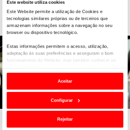
Este website utiliza cookies
Este Website permite a utilização de Cookies e
tecnologias similares próprias ou de terceiros que
Veja também
armazenam informações sobre a navegação no seu
browser ou dispositivo tecnológico.
Estas informações permitem o acesso, utilização,
adaptação às suas preferências e asseguram o bom
funcionamento do Website, mas também conhecer os
seus hábitos de navegação para personalizar conteúdos
e anúncios de modo a promover produtos e/ou serviços.
Aceitar
Em alguns casos, a utilização destas tecnologias
dependem do seu consentimento, definindo nesses
Configurar
termos e a todo o tempo as suas preferências e limitando
o acesso a informações durante a navegação no
Fatores que influenciam o preço do seguro
Website.
Rejeitar
do carro
Usamos cookies para melhorar a sua experiência digital,