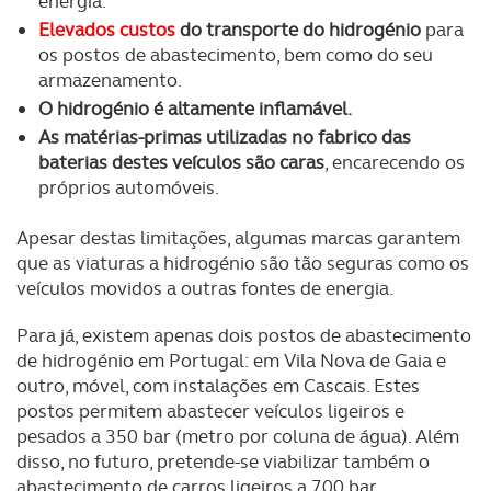
energia.
parceiros e organizações na UE e em países terceiros.
Elevados custos
do transporte do hidrogénio
para
os postos de abastecimento, bem como do seu
O ACP garantirá que as transferências internacionais de
armazenamento.
dados pessoais serão realizadas apenas com o seu
O hidrogénio é altamente inflamável.
consentimento e quando tal se afigure estritamente
As matérias-primas utilizadas no fabrico das
necessário no contexto dos serviços a prestar.
baterias destes veículos são caras
, encarecendo os
próprios automóveis.
Realçamos que o bloqueio de certo tipo de Cookies e
tecnologias similares pode ter impacto na sua
Apesar destas limitações, algumas marcas garantem
experiência de navegação no Website e nos serviços
que as viaturas a hidrogénio são tão seguras como os
disponibilizados.
veículos movidos a outras fontes de energia.
Consulte a política de cookies do site.
Para já, existem apenas dois postos de abastecimento
de hidrogénio em Portugal: em Vila Nova de Gaia e
outro, móvel, com instalações em Cascais. Estes
postos permitem abastecer veículos ligeiros e
pesados a 350 bar (metro por coluna de água). Além
disso, no futuro, pretende-se viabilizar também o
abastecimento de carros ligeiros a 700 bar.