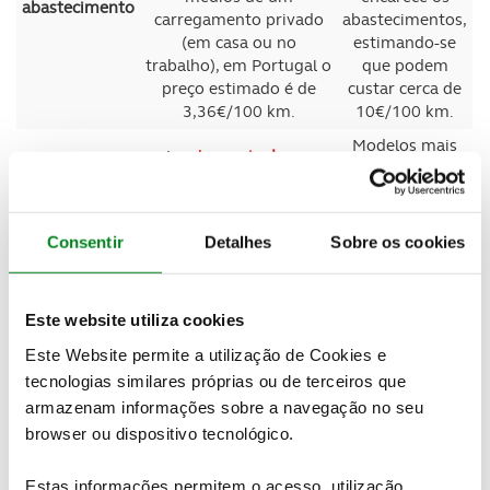
abastecimento
carregamento privado
abastecimentos,
(em casa ou no
estimando-se
trabalho), em Portugal o
que podem
preço estimado é de
custar cerca de
3,36€/100 km.
10€/100 km.
Modelos mais
A
autonomia de um
recentes
carro elétrico
pode
demonstram
Autonomia
variar, em média, entre
uma autonomia
400 km e 600 km nos
aproximada de
Consentir
Detalhes
Sobre os cookies
modelos mais recentes.
600 km.
Apresentam
zero emissões
Este website utiliza cookies
poluentes,
Este Website permite a utilização de Cookies e
Apresentam zero
emitindo
tecnologias similares próprias ou de terceiros que
Emissões
emissões poluentes
apenas vapor de
armazenam informações sobre a navegação no seu
diretas.
água para a
atmosfera, o
browser ou dispositivo tecnológico.
que permite
purificar o ar.
Estas informações permitem o acesso, utilização,