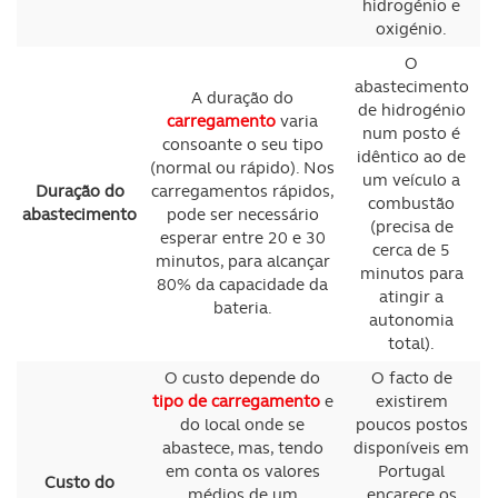
hidrogénio e
oxigénio.
O
abastecimento
A duração do
de hidrogénio
carregamento
varia
num posto é
consoante o seu tipo
idêntico ao de
(normal ou rápido). Nos
um veículo a
Duração do
carregamentos rápidos,
combustão
abastecimento
pode ser necessário
(precisa de
esperar entre 20 e 30
cerca de 5
minutos, para alcançar
minutos para
80% da capacidade da
atingir a
bateria.
autonomia
total).
O custo depende do
O facto de
tipo de carregamento
e
existirem
do local onde se
poucos postos
abastece, mas, tendo
disponíveis em
em conta os valores
Portugal
Custo do
médios de um
encarece os