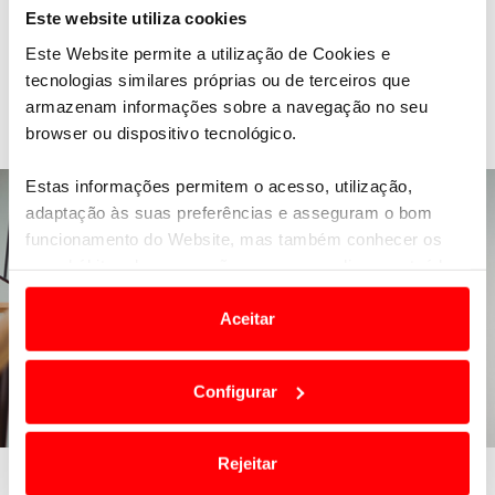
Este website utiliza cookies
O conteúdo deste artigo tem caráter informativo e
Este Website permite a utilização de Cookies e
não dispensa a consulta do seu médico.
tecnologias similares próprias ou de terceiros que
armazenam informações sobre a navegação no seu
Veja também
browser ou dispositivo tecnológico.
Estas informações permitem o acesso, utilização,
adaptação às suas preferências e asseguram o bom
funcionamento do Website, mas também conhecer os
seus hábitos de navegação para personalizar conteúdos
e anúncios de modo a promover produtos e/ou serviços.
Aceitar
Em alguns casos, a utilização destas tecnologias
dependem do seu consentimento, definindo nesses
Configurar
termos e a todo o tempo as suas preferências e limitando
o acesso a informações durante a navegação no
Website.
Rejeitar
Cuidados e prevenção de quedas nos idosos