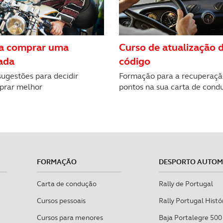
e afigure estritamente necessário no contexto dos serviços a pr
certo tipo de Cookies e tecnologias similares pode ter impacto
serviços disponibilizados.
ra comprar uma
Curso de atualização 
ada
código
s do site.
sugestões para decidir
Formação para a recuperaçã
prar melhor
pontos na sua carta de cond
FORMAÇÃO
DESPORTO AUTO
Carta de condução
Rally de Portugal
Cursos pessoais
Rally Portugal Histó
Cursos para menores
Baja Portalegre 500