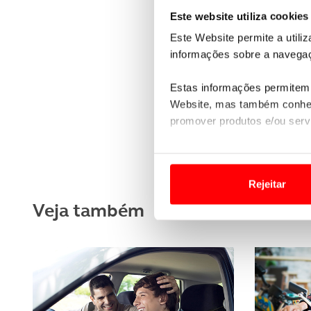
Este website utiliza cookies
Este Website permite a utili
informações sobre a navegaç
Estas informações permitem 
Website, mas também conhec
promover produtos e/ou serv
Em alguns casos, a utilizaç
tempo as suas preferências 
Rejeitar
Usamos cookies para melhorar
Veja também
funcionalidades de redes so
Adicionalmente partilhamos i
e organizações na UE e em p
O ACP garantirá que as tran