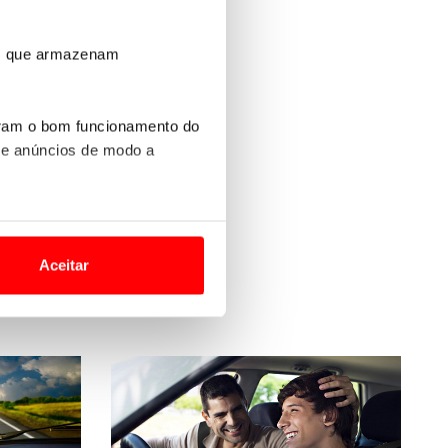
ros que armazenam
uram o bom funcionamento do
 e anúncios de modo a
o nesses termos e a todo o
site.
Aceitar
 para lhe proporcionar
site.
e e de análise, com parceiros
apenas com o seu