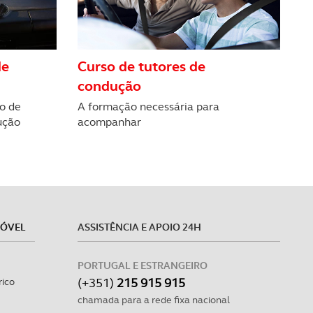
estar.
 na sua experiência de
de
Curso de tutores de
condução
o de
A formação necessária para
ução
acompanhar
MÓVEL
ASSISTÊNCIA E APOIO 24H
PORTUGAL E ESTRANGEIRO
(+351)
215 915 915
rico
chamada para a rede fixa nacional