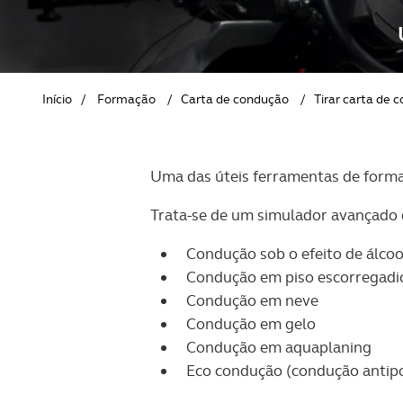
REVISTA ACP
PETS
SOBRE O ACP SEGUROS
CLÁSSICOS
Início
/
Formação
/
Carta de condução
/
Tirar carta de
GOLFE
AUTOCARAVANISMO
Uma das úteis ferramentas de forma
Trata-se de um simulador avançado 
Condução sob o efeito de álcoo
Condução em piso escorregadi
Condução em neve
Condução em gelo
Condução em aquaplaning
Eco condução (condução antip