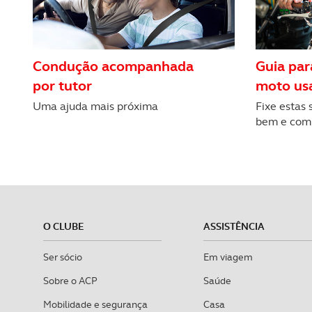
consentimento e quando tal s
Realçamos que o bloqueio de 
navegação no Website e nos 
Condução acompanhada
Guia pa
por tutor
moto us
Consulte a política de cookie
Uma ajuda mais próxima
Fixe estas 
bem e com
O CLUBE
ASSISTÊNCIA
Ser sócio
Em viagem
Sobre o ACP
Saúde
Mobilidade e segurança
Casa