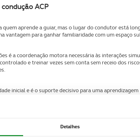
e condução ACP
ra quem aprende a guiar, mas o lugar do condutor está long
uma vantagem para ganhar familiaridade com um espaço s
ições é a coordenação motora necessária às interações si
ontrolado e treinar vezes sem conta sem receio dos riscos
es.
dade inicial e é o suporte decisivo para uma aprendizagem 
Detalhes