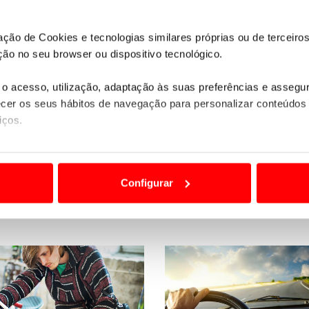
zação de Cookies e tecnologias similares próprias ou de tercei
ão no seu browser ou dispositivo tecnológico.
o acesso, utilização, adaptação às suas preferências e asseg
er os seus hábitos de navegação para personalizar conteúdos
iços.
ão destas tecnologias dependem do seu consentimento, definind
MAIS INFORMAÇÕES
e limitando o acesso a informações durante a navegação no Web
Configurar
 a sua experiência digital, personalizar conteúdos e anúncios,
ciais, bem como para analisar dados de navegação no nosso web
nformação, relativa à sua utilização do nosso site de publicidad
aíses terceiros.
sferências internacionais de dados pessoais serão realizadas 