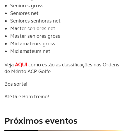
Seniores gross
necessário no contexto dos serviços a prestar.
Seniores net
Seniores senhoras net
Realçamos que o bloqueio de certo tipo de Cookies e
tecnologias similares pode ter impacto na sua
Master seniores net
experiência de navegação no Website e nos serviços
Master seniores gross
disponibilizados.
Mid amateurs gross
Mid amateurs net
Consulte a política de cookies do site.
Veja
AQUI
como estão as classificações nas Ordens
de Mérito ACP Golfe
Bos sorte!
Até lá e Bom treino!
Próximos eventos