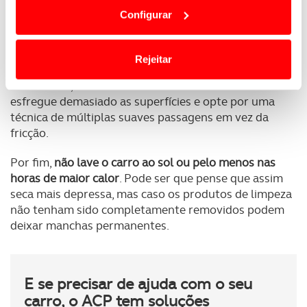
dependem do seu consentimento, definindo nesses
até tornar os vidros opacos. Deve evitar também
Configurar
termos e a todo o tempo as suas preferências e limitando
qualquer produto à base de lixivia ou peróxidos, uma
o acesso a informações durante a navegação no
vez que podem remover a cor das superfícies.
Website.
Rejeitar
Poupe água e não abuse no interior.
Um pano húmido
é suficiente
, sobretudo na zona dos botões. Não
Usamos cookies para melhorar a sua experiência digital,
esfregue demasiado as superfícies e opte por uma
personalizar conteúdos e anúncios, para lhe proporcionar
técnica de múltiplas suaves passagens em vez da
funcionalidades de redes sociais, bem como para
fricção.
analisar dados de navegação no nosso website.
Por fim,
não lave o carro ao sol ou pelo menos nas
Adicionalmente partilhamos informação, relativa à sua
horas de maior calor
. Pode ser que pense que assim
utilização do nosso site de publicidade e de análise, com
seca mais depressa, mas caso os produtos de limpeza
parceiros e organizações na UE e em países terceiros.
não tenham sido completamente removidos podem
deixar manchas permanentes.
O ACP garantirá que as transferências internacionais de
dados pessoais serão realizadas apenas com o seu
consentimento e quando tal se afigure estritamente
E se precisar de ajuda com o seu
necessário no contexto dos serviços a prestar.
carro, o ACP tem soluções