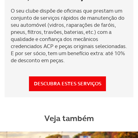
Realçamos que o bloqueio de certo tipo de Cookies e
O seu clube dispõe de oficinas que prestam um
tecnologias similares pode ter impacto na sua
conjunto de serviços rápidos de manutenção do
experiência de navegação no Website e nos serviços
seu automóvel (vidros, raparações de faróis,
disponibilizados.
pneus, filtros, travões, baterias, etc.) com a
qualidade e confiança dos mecânicos
Consulte a política de cookies do site.
credenciados ACP e peças originais selecionadas.
E por ser sócio, tem um benefício extra: até 10%
de desconto em peças.
DESCUBRA ESTES SERVIÇOS
Veja também