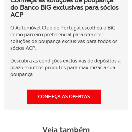
Conheça as soluções de poupança
do Banco BiG exclusivas para sócios
Realçamos que o bloqueio de certo tipo de Cookies e
ACP
tecnologias similares pode ter impacto na sua
experiência de navegação no Website e nos serviços
O Automóvel Club de Portugal escolheu o BiG
disponibilizados.
como parceiro preferencial para oferecer
soluções de poupança exclusivas para todos os
Consulte a política de cookies do site.
sócios ACP.
Descubra as condições exclusivas de depósitos a
prazo e outros produtos para maximizar a sua
poupança.
CONHEÇA AS OFERTAS
Veja também