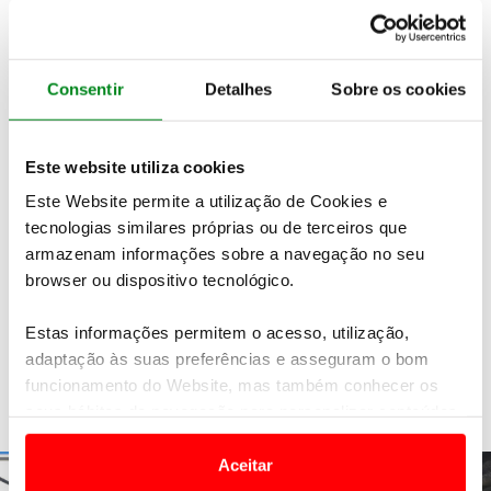
garantir a segurança do condutor e passageiros.
Para o ACP, a mobilidade dos sócios é essencial.
Por isso, a
Assistência em Viagem ACP
tenta,
Consentir
Detalhes
Sobre os cookies
sempre que possível, efetuar a reparação no
local, de modo a que a viagem possa continuar.
Este serviço do ACP é válido tanto em Portugal,
Este website utiliza cookies
como no
estrangeiro
.
Este Website permite a utilização de Cookies e
Descubra todas as vantagens ACP
tecnologias similares próprias ou de terceiros que
armazenam informações sobre a navegação no seu
SAIBA MAIS
browser ou dispositivo tecnológico.
Estas informações permitem o acesso, utilização,
adaptação às suas preferências e asseguram o bom
funcionamento do Website, mas também conhecer os
Veja também
seus hábitos de navegação para personalizar conteúdos
e anúncios de modo a promover produtos e/ou serviços.
Aceitar
Em alguns casos, a utilização destas tecnologias