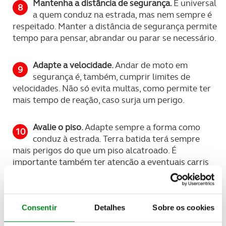
Mantenha a distância de segurança.
É universal
a quem conduz na estrada, mas nem sempre é
respeitado. Manter a distância de segurança permite
tempo para pensar, abrandar ou parar se necessário.
Adapte a velocidade.
Andar de moto em
segurança é, também, cumprir limites de
velocidades. Não só evita multas, como permite ter
mais tempo de reação, caso surja um perigo.
Avalie o piso.
Adapte sempre a forma como
conduz à estrada. Terra batida terá sempre
mais perigos do que um piso alcatroado. É
importante também ter atenção a eventuais carris
de elétricos, às tampas de saneamento, a tinta
utilizada em muitas passadeiras, à presença de óleo
no alcatrão - um conjunto de perigos que
proporcionam baixa aderência, especialmente sob
Consentir
Detalhes
Sobre os cookies
chuva.