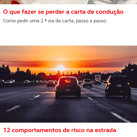
Consulte a política de cookies do site.
O que fazer se perder a carta de condução
Como pedir uma 2.ª via da carta, passo a passo
12 comportamentos de risco na estrada