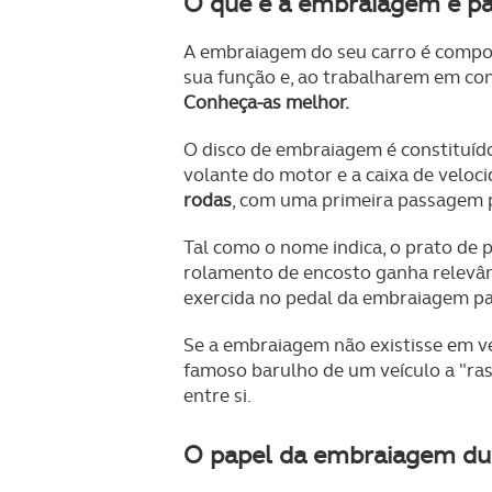
O que é a embraiagem e pa
A embraiagem do seu carro é comp
sua função e, ao trabalharem em co
Conheça-as melhor.
O disco de embraiagem é constituído
volante do motor e a caixa de veloc
rodas
, com uma primeira passagem p
Tal como o nome indica, o prato de 
rolamento de encosto ganha relevân
exercida no pedal da embraiagem pa
Se a embraiagem não existisse em ve
famoso barulho de um veículo a "ra
entre si.
O papel da embraiagem dur