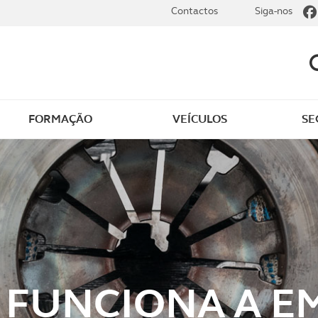
Contactos
Siga-nos
FORMAÇÃO
VEÍCULOS
SE
dade
Clássicos
mentos
Notícias do clube
s
Golfe
sts
Revista ACP Edição
impressa
 FUNCIONA A E
rto