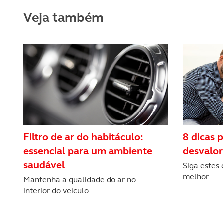
Consulte a política de cookie
Veja também
Filtro de ar do habitáculo:
8 dicas p
essencial para um ambiente
desvalor
saudável
Siga estes
melhor
Mantenha a qualidade do ar no
interior do veículo