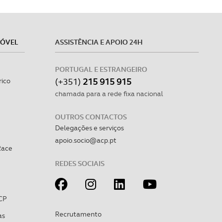
MÓVEL
ASSISTÊNCIA E APOIO 24H
PORTUGAL E ESTRANGEIRO
(+351)
215 915 915
rico
chamada para a rede fixa nacional
OUTROS CONTACTOS
Delegações e serviços
apoio.socio@acp.pt
Race
REDES SOCIAIS
CP
Recrutamento
as