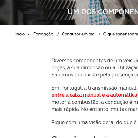
REVISTA ACP
PETS
SOBRE O ACP SEGUROS
UM DOS COMPONEN
CLÁSSICOS
Início
/
Formação
/
Condutor em dia
/
O que saber sobre
GOLFE
AUTOCARAVANISMO
Diversos componentes de um veícul
peças, à sua dimensão ou à utiliza
Sabemos que existe pela presença si
Em Portugal, a transmissão manual 
entre a caixa manual e a automática
motor a combustão: a condução é ma
mais rápida. No entanto, muitas ma
Fique com uma visão geral do que é