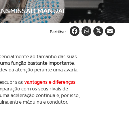
ANSMISSÃO MANUAL
Partilhar
sencialmente ao tamanho das suas
 uma função bastante importante
.
 devida atenção perante uma avaria.
descubra as
vantagens e diferenças
mparação com os seus rivais de
ma aceleração contínua e, por isso,
uína
entre máquina e condutor.