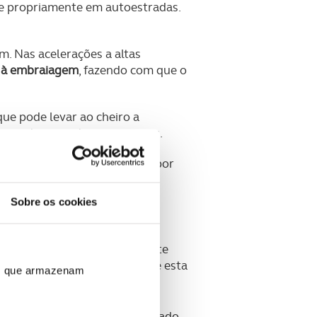
 propriamente em autoestradas.
. Nas acelerações a altas
o à embraiagem
, fazendo com que o
ue pode levar ao cheiro a
rro transporta carga a mais.
em em boas condições passa por
Sobre os cookies
o disco da embraiagem se afaste
er força indevida faz com que esta
ros que armazenam
 o condutor está mais preocupado