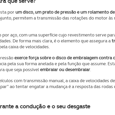
ra que serve?
osta por
um disco, um prato de pressão e um rolamento de
njunto, permitem a transmissão das rotações do motor às 
 por aço, com uma superfície cujo revestimento serve par
idades. De forma mais clara, é o elemento que assegura a
t
ela caixa de velocidades.
pressão
exerce força sobre o disco de embraiagem contra 
cia pela sua forma anelada e pela função que assume. Est
ra que seja possível
embraiar ou desembraiar
.
ículos com transmissão manual, a caixa de velocidades det
spar" ao tentar engatar a mudança é a resposta das rodas
ante a condução e o seu desgaste