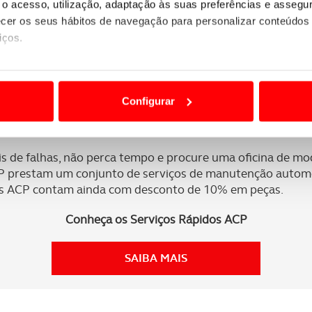
o acesso, utilização, adaptação às suas preferências e asseg
nde coloca os pés. Evite deixar o pé na embraiagem após
er os seus hábitos de navegação para personalizar conteúdos
iços.
orma brusca.
Uma correta condução deve manusear o carro 
s de engrenar a mudança, porque pode degradá-la e prej
ão destas tecnologias dependem do seu consentimento, definind
e limitando o acesso a informações durante a navegação no Web
Configurar
 a sua experiência digital, personalizar conteúdos e anúncios,
m do seu carro?
ciais, bem como para analisar dados de navegação no nosso web
is de falhas, não perca tempo e procure uma oficina de mo
nformação, relativa à sua utilização do nosso site de publicidad
P prestam um conjunto de serviços de manutenção automó
os ACP contam ainda com desconto de 10% em peças.
aíses terceiros.
Conheça os Serviços Rápidos ACP
sferências internacionais de dados pessoais serão realizadas 
e afigure estritamente necessário no contexto dos serviços a pr
SAIBA MAIS
certo tipo de Cookies e tecnologias similares pode ter impacto
serviços disponibilizados.