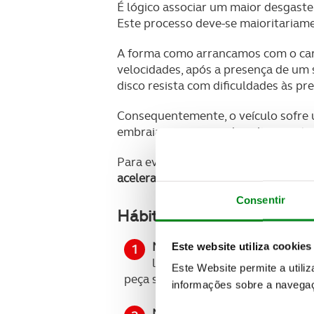
É lógico associar um maior desgas
Este processo deve-se maioritariame
A forma como arrancamos com o carr
velocidades, após a presença de um
disco resista com dificuldades às pr
Consequentemente, o veículo sofre 
embraiagem queimada – algo que ta
Para evitar gastos desnecessários 
acelerar apenas o suficiente para pô
Consentir
Hábitos de condução que 
Não deixe o pé sobre a embr
Este website utiliza cookies
ligeiramente do motor. O car
Este Website permite a utili
peça se desgaste de forma rápida e
informações sobre a navegaç
Não faça marcha-atrás com o