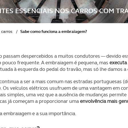
TES ESSENCIAIS NOS CARROS COM TR
 carros
/
Sabe como funciona a embraiagem?
o passam despercebidos a muitos condutores — devido es
ção pouco frequente. A embraiagem é pequena, mas
executa
tuada à esquerda do pedal do travão, mas só lhe damos a
continua a ser a mais comum nas estradas portuguesas (
). Os veículos elétricos usufruem de uma vantagem em co
is simples, uma vez que a ausência de mudanças permite u
rcas já começam a proporcionar uma
envolvência mais
gen
 a embraiagem e a sua importância.