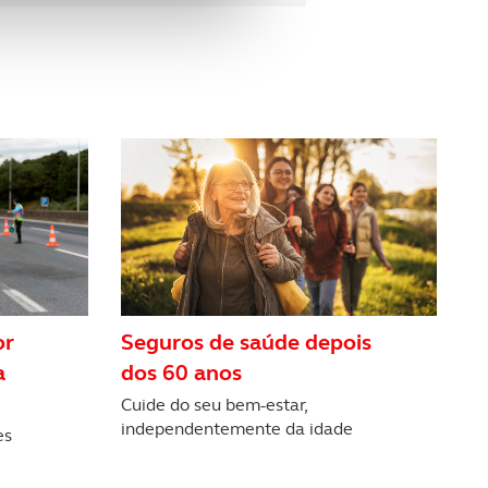
e e de análise, com parceiros
apenas com o seu
estar.
 na sua experiência de
or
Seguros de saúde depois
a
dos 60 anos
Cuide do seu bem-estar,
independentemente da idade
es