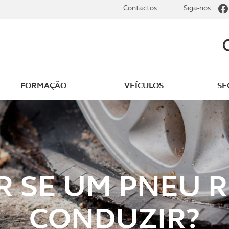
Contactos
Siga-nos
FORMAÇÃO
VEÍCULOS
SE
dade
Clássicos
mentos
Notícias do clube
s
Golfe
R SE UM PNEU 
sts
Revista ACP Edição
impressa
CONDUZIR?
rto