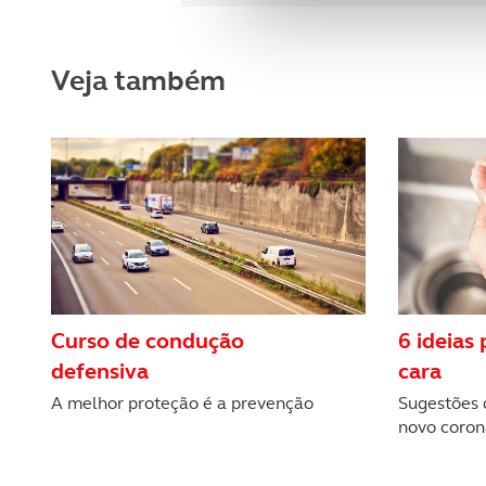
Adicionalmente partilhamos i
e organizações na UE e em p
Veja também
O ACP garantirá que as tran
consentimento e quando tal s
Realçamos que o bloqueio de 
navegação no Website e nos 
Consulte a política de cookie
Curso de condução
6 ideias 
defensiva
cara
A melhor proteção é a prevenção
Sugestões 
novo coron