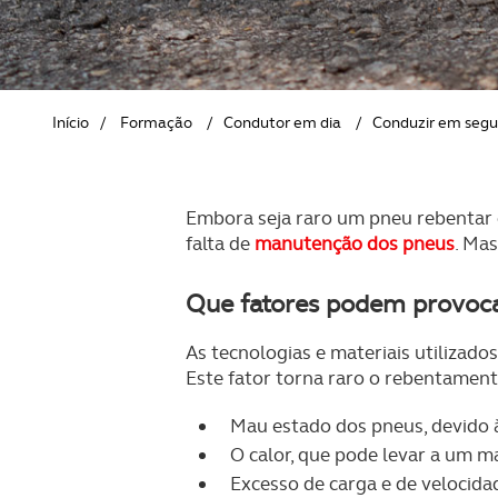
REVISTA ACP
PETS
SOBRE O ACP SEGUROS
CLÁSSICOS
Início
/
Formação
/
Condutor em dia
/
Conduzir em seg
GOLFE
AUTOCARAVANISMO
Embora seja raro um pneu rebentar 
falta de
manutenção dos pneus
. Ma
Que fatores podem provoca
As tecnologias e materiais utilizad
Este fator torna raro o rebentament
Mau estado dos pneus, devido 
O calor, que pode levar a um m
Excesso de carga e de velocida