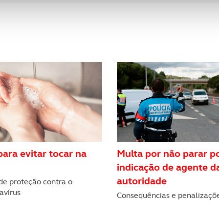
nformação, relativa à sua utilização do nosso site de publicidad
aíses terceiros.
sferências internacionais de dados pessoais serão realizadas 
e afigure estritamente necessário no contexto dos serviços a pr
certo tipo de Cookies e tecnologias similares pode ter impacto
serviços disponibilizados.
s do site.
para evitar tocar na
Multa por não parar p
indicação de agente d
autoridade
de proteção contra o
avírus
Consequências e penalizaçõ