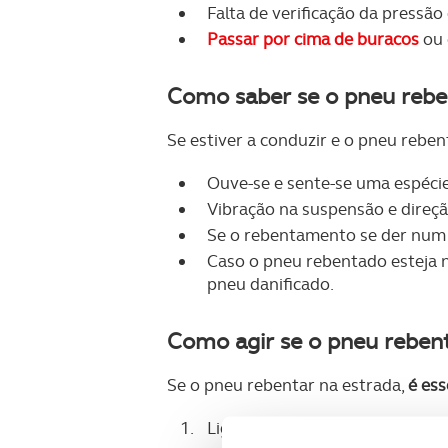
Falta de verificação da pressão
Passar por cima de buracos
ou 
Como saber se o pneu rebe
Se estiver a conduzir e o pneu reben
Ouve-se e sente-se uma espéci
Vibração na suspensão e direçã
Se o rebentamento se der num 
Caso o pneu rebentado esteja na
pneu danificado.
Como agir se o pneu rebent
Se o pneu rebentar na estrada,
é ess
Ligue as luzes de emergência