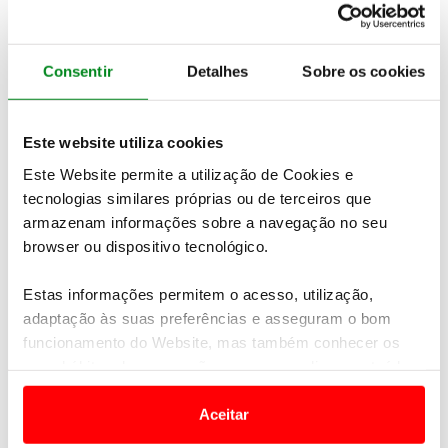
ao sair do carro.
Evite circular no máximo
Consentir
Detalhes
Sobre os cookies
É desaconselhável, sobretudo em dias de muito calor,
circular com o ar condicionado no máximo. Quando
Este website utiliza cookies
sair do carro o choque térmico pode conduzir a
irritações nos olhos e nariz.
Este Website permite a utilização de Cookies e
tecnologias similares próprias ou de terceiros que
Sistema em forma
armazenam informações sobre a navegação no seu
browser ou dispositivo tecnológico.
Mesmo em dias que não peçam a sua utilização, é
importante ligar o ar condicionado mais ou menos
Estas informações permitem o acesso, utilização,
uma vez por semana. Este hábito impedirá que as
adaptação às suas preferências e asseguram o bom
tubagens e compressor fiquem ressequidos.
funcionamento do Website, mas também conhecer os
seus hábitos de navegação para personalizar conteúdos
e anúncios de modo a promover produtos e/ou serviços.
Aceitar
Proceda à regular manutenção do
Em alguns casos, a utilização destas tecnologias