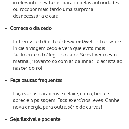
irrelevante e evita ser parado pelas autoridades
ou receber mais tarde uma surpresa
O ACP garantirá que as transferências internacionais de
desnecessária e cara.
dados pessoais serão realizadas apenas com o seu
consentimento e quando tal se afigure estritamente
Comece o dia cedo
necessário no contexto dos serviços a prestar.
Enfrentar o trânsito é desagradável e stressante.
Realçamos que o bloqueio de certo tipo de Cookies e
Inicie a viagem cedo e verá que evita mais
tecnologias similares pode ter impacto na sua
facilmente o tráfego e o calor. Se estiver mesmo
experiência de navegação no Website e nos serviços
matinal, “levante-se com as galinhas” e assista ao
disponibilizados.
nascer do sol!
Faça pausas frequentes
Consulte a política de cookies do site.
Faça várias paragens e relaxe, coma, beba e
aprecie a paisagem. Faça exercícios leves. Ganhe
nova energia para outra série de curvas!
Seja flexível e paciente