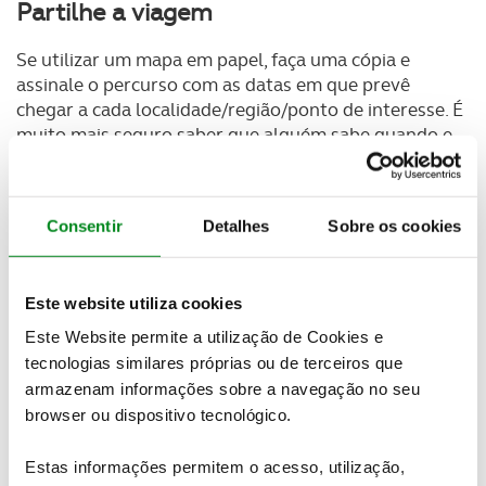
Partilhe a viagem
Se utilizar um mapa em papel, faça uma cópia e
assinale o percurso com as datas em que prevê
chegar a cada localidade/região/ponto de interesse. É
muito mais seguro saber que alguém sabe quando e
onde se localiza.
Se preferir uma aplicação de GPS, é ainda mais fácil
Consentir
Detalhes
Sobre os cookies
partilhar e dar a conhecer a sua fantástica viagem.
Esta é também uma opção muito útil em viagens de
grupo, porque todos ficam a saber onde se localiza
Este website utiliza cookies
cada membro, caso um deles se atrase ou desvie do
percurso.
Este Website permite a utilização de Cookies e
tecnologias similares próprias ou de terceiros que
Sugestões complementares de
armazenam informações sobre a navegação no seu
segurança
browser ou dispositivo tecnológico.
Descanse o suficiente
Estas informações permitem o acesso, utilização,