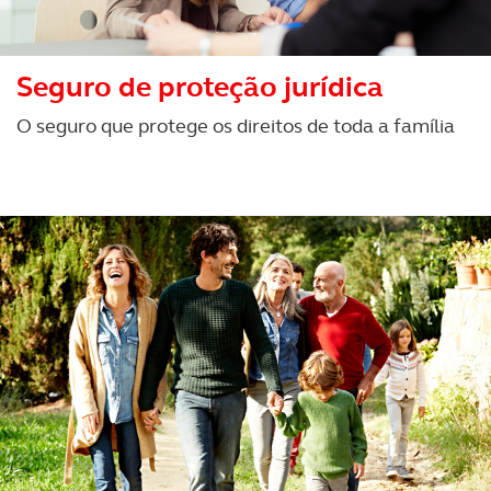
Adicionalmente partilhamos informação, relativa à sua
utilização do nosso site de publicidade e de análise, com
parceiros e organizações na UE e em países terceiros.
Seguro de proteção jurídica
O ACP garantirá que as transferências internacionais de
O seguro que protege os direitos de toda a família
dados pessoais serão realizadas apenas com o seu
consentimento e quando tal se afigure estritamente
necessário no contexto dos serviços a prestar.
Realçamos que o bloqueio de certo tipo de Cookies e
tecnologias similares pode ter impacto na sua
experiência de navegação no Website e nos serviços
disponibilizados.
Consulte a política de cookies do site.