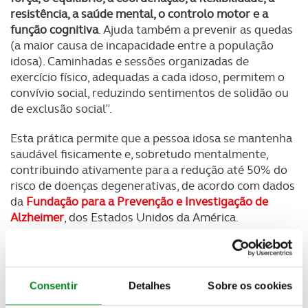
resistência, a saúde mental, o controlo motor e a
função cognitiva
. Ajuda também a prevenir as quedas
(a maior causa de incapacidade entre a população
idosa). Caminhadas e sessões organizadas de
exercício físico, adequadas a cada idoso, permitem o
convívio social, reduzindo sentimentos de solidão ou
de exclusão social”.
Esta prática permite que a pessoa idosa se mantenha
saudável fisicamente e, sobretudo mentalmente,
contribuindo ativamente para a redução até 50% do
risco de doenças degenerativas, de acordo com dados
da
Fundação para a Prevenção e Investigação de
Alzheimer
, dos Estados
Unidos da América.
Assim, se seguir todos estes cuidados e tiver sempre
em atenção a sua segurança, a prática de exercício
físico regular, durante pelo menos 30 minutos e três
Consentir
Detalhes
Sobre os cookies
vezes por semana, estará a contribuir para evitar