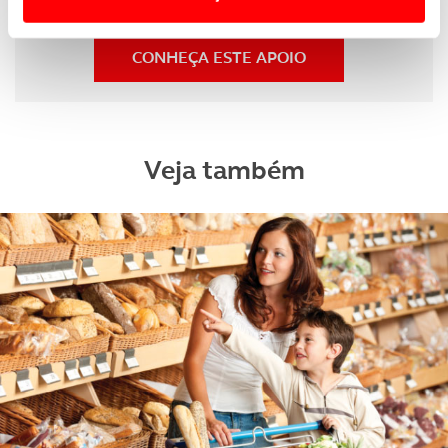
Usamos cookies para melhorar a sua experiência digital,
personalizar conteúdos e anúncios, para lhe proporcionar
CONHEÇA ESTE APOIO
funcionalidades de redes sociais, bem como para
analisar dados de navegação no nosso website.
Adicionalmente partilhamos informação, relativa à sua
Veja também
utilização do nosso site de publicidade e de análise, com
parceiros e organizações na UE e em países terceiros.
O ACP garantirá que as transferências internacionais de
dados pessoais serão realizadas apenas com o seu
consentimento e quando tal se afigure estritamente
necessário no contexto dos serviços a prestar.
Realçamos que o bloqueio de certo tipo de Cookies e
tecnologias similares pode ter impacto na sua
experiência de navegação no Website e nos serviços
disponibilizados.