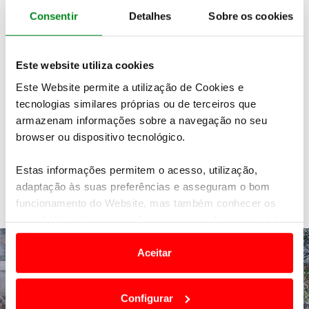
através dos serviços de documentação do clube.
Consentir
Detalhes
Sobre os cookies
É fácil, seguro e cómodo.
Precisa de pedir uma 2ª via ou efetuar alterações
Este website utiliza cookies
à sua carta de condução?
Este Website permite a utilização de Cookies e
tecnologias similares próprias ou de terceiros que
O ACP TRATA DE TUDO
armazenam informações sobre a navegação no seu
browser ou dispositivo tecnológico.
Estas informações permitem o acesso, utilização,
adaptação às suas preferências e asseguram o bom
Veja também
funcionamento do Website, mas também conhecer os
seus hábitos de navegação para personalizar conteúdos
e anúncios de modo a promover produtos e/ou serviços.
Aceitar
Em alguns casos, a utilização destas tecnologias
dependem do seu consentimento, definindo nesses
Configurar
termos e a todo o tempo as suas preferências e limitando