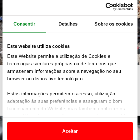
Consentir
Detalhes
Sobre os cookies
Este website utiliza cookies
Este Website permite a utilização de Cookies e
tecnologias similares próprias ou de terceiros que
Substituir peças do carro por peças usadas
armazenam informações sobre a navegação no seu
browser ou dispositivo tecnológico.
de sucata
Vantagens e desvantagens
Estas informações permitem o acesso, utilização,
adaptação às suas preferências e asseguram o bom
funcionamento do Website, mas também conhecer os
seus hábitos de navegação para personalizar conteúdos
e anúncios de modo a promover produtos e/ou serviços.
Aceitar
Em alguns casos, a utilização destas tecnologias