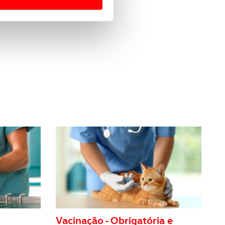
 para lhe proporcionar
site.
e e de análise, com parceiros
apenas com o seu
estar.
 na sua experiência de
Vacinação - Obrigatória e