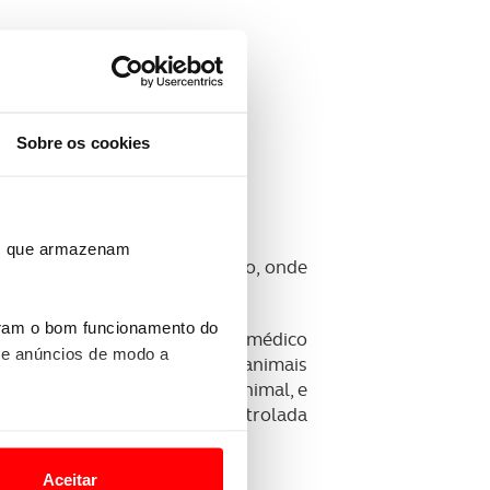
Sobre os cookies
co veterinário.
ros que armazenam
eencher uma ficha de registo, onde
omo do seu dono ou detentor.
uram o bom funcionamento do
uadruplicado é arquivado pelo médico
 e anúncios de modo a
com todos os registos dos animais
 de Identificação e Registo Animal, e
ão Canino e Felino, que é controlada
o nesses termos e a todo o
site.
Aceitar