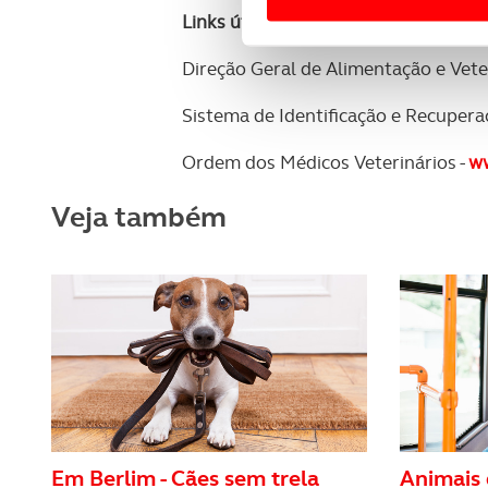
Links úteis:
Usamos cookies para melhorar
funcionalidades de redes so
Direção Geral de Alimentação e Vete
Adicionalmente partilhamos i
Sistema de Identificação e Recupera
e organizações na UE e em p
Ordem dos Médicos Veterinários -
w
O ACP garantirá que as tran
consentimento e quando tal s
Veja também
Realçamos que o bloqueio de 
navegação no Website e nos 
Consulte a política de cookie
Em Berlim - Cães sem trela
Animais