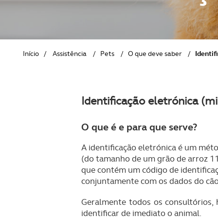
REVISTA ACP
PETS
SOBRE O ACP SEGUROS
CLÁSSICOS
Início
/
Assistência
/
Pets
/
O que deve saber
/
Identif
GOLFE
AUTOCARAVANISMO
Identificação eletrónica (mi
O que é e para que serve?
A identificação eletrónica é um mét
(do tamanho de um grão de arroz 11
que contém um código de identificaç
conjuntamente com os dados do cão
Geralmente todos os consultórios, ho
identificar de imediato o animal.