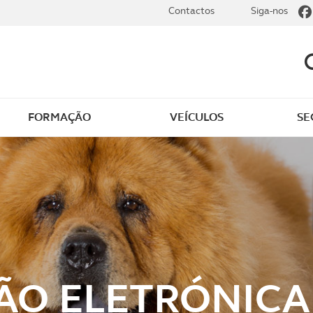
Contactos
Siga-nos
FORMAÇÃO
VEÍCULOS
SE
dade
Clássicos
mentos
Notícias do clube
s
Golfe
sts
Revista ACP Edição
impressa
ÃO ELETRÓNICA
rto