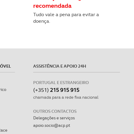
recomendada
Tudo vale a pena para evitar a
doença.
MÓVEL
ASSISTÊNCIA E APOIO 24H
PORTUGAL E ESTRANGEIRO
(+351)
215 915 915
rico
chamada para a rede fixa nacional
OUTROS CONTACTOS
Delegações e serviços
apoio.socio@acp.pt
Race