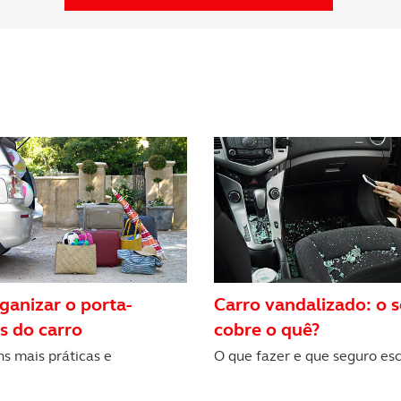
s do site.
anizar o porta-
Carro vandalizado: o 
s do carro
cobre o quê?
s mais práticas e
O que fazer e que seguro es