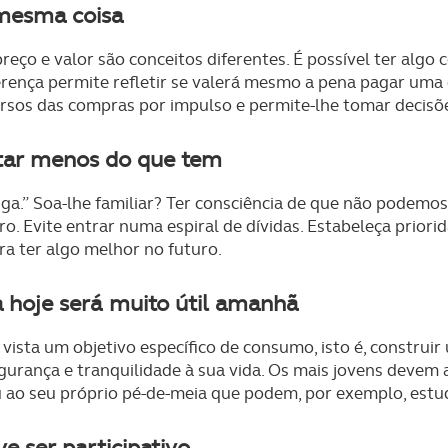
 mesma coisa
eço e valor são conceitos diferentes. É possível ter alg
diferença permite refletir se valerá mesmo a pena pagar u
rsos das compras por impulso e permite-lhe tomar decisõe
star menos do que tem
ga.” Soa-lhe familiar? Ter consciência de que não podemo
o. Evite entrar numa espiral de dívidas. Estabeleça priori
a ter algo melhor no futuro.
 hoje será muito útil amanhã
vista um objetivo específico de consumo, isto é, construir
gurança e tranquilidade à sua vida. Os mais jovens devem
u ao seu próprio pé-de-meia que podem, por exemplo, estu
e ser participativo