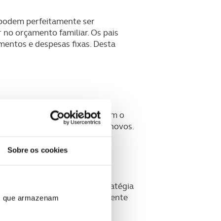
 podem perfeitamente ser
no orçamento familiar. Os pais
entos e despesas fixas. Desta
 a capitalização de juros do
ais) é possível, de acordo com o
deve ser transmitida aos mais novos.
dualmente crescer.
Sobre os cookies
 podem gerar. Defina uma estratégia
m ativos que não estão diretamente
ros que armazenam