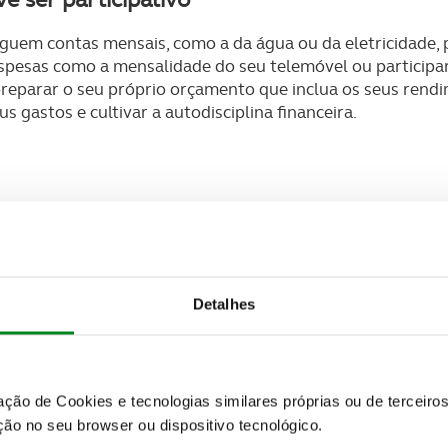
guem contas mensais, como a da água ou da eletricidade,
pesas como a mensalidade do seu telemóvel ou participar 
parar o seu próprio orçamento que inclua os seus rendim
us gastos e cultivar a autodisciplina financeira.
dimento extra” que essas poupanças podem oferecer. Desde
brigações, fundos de investimento, PPR (e tantos outros m
nheiro para gerar mais dinheiro. Esta noção de crescimento 
xplique-lhes de que forma podem as suas poupanças gra
Detalhes
ar todos os ovos no mesmo cesto
variam consoante o risco e a (potencial) rentabilidade que
 ovos por vários cestos, para minimizar o risco. Apostar e
zação de Cookies e tecnologias similares próprias ou de tercei
 portefólio e garante maior segurança ao investir.
ão no seu browser ou dispositivo tecnológico.