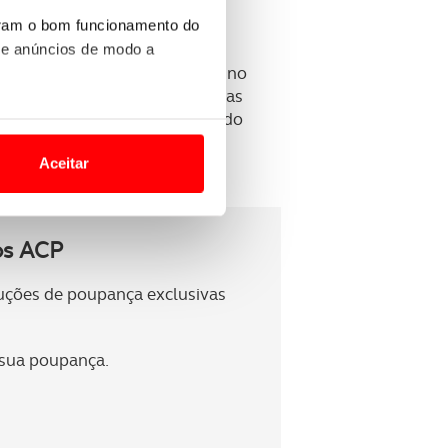
uram o bom funcionamento do
 e anúncios de modo a
r às próximas gerações estão no
uma atenta gestão das finanças
sa mesma poupança, respeitando
o nesses termos e a todo o
site.
Aceitar
 para lhe proporcionar
site.
os ACP
e e de análise, com parceiros
luções de poupança exclusivas
apenas com o seu
 sua poupança.
estar.
 na sua experiência de