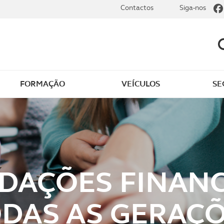
Contactos
Siga-nos
FORMAÇÃO
VEÍCULOS
SE
dade
Clássicos
mentos
Notícias do clube
s
Golfe
DAÇÕES FINANC
sts
Revista ACP Edição
impressa
DAS AS GERAÇ
rto