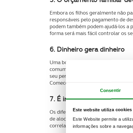
Embora os filhos geralmente não pa
responsáveis pelo pagamento de des
podem também podem ajudá-los a pre
forma será mais fácil controlar os se
6. Dinheiro gera dinheiro
Uma boa razão para poupar é o “ren
comum depósito a prazo até ações, o
seu perfil de risco aplicar o seu di
Comece com uma conta-poupança e e
Consentir
7. É importante não coloc
Este website utiliza cookies
Os diferentes produtos financeiros 
de alocação de ativos e distribua os
Este Website permite a utili
correlacionados equilibra o risco do
informações sobre a navegaç