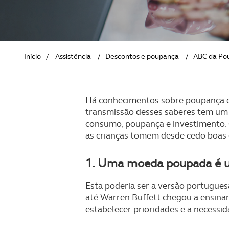
REVISTA ACP
PETS
SOBRE O ACP SEGUROS
CLÁSSICOS
Início
/
Assistência
/
Descontos e poupança
/
ABC da Po
GOLFE
AUTOCARAVANISMO
Há conhecimentos sobre poupança e
transmissão desses saberes tem um i
consumo, poupança e investimento. O
as crianças tomem desde cedo boas d
1. Uma moeda poupada é 
Esta poderia ser a versão portuguesa
até Warren Buffett chegou a ensinar 
estabelecer prioridades e a necessi