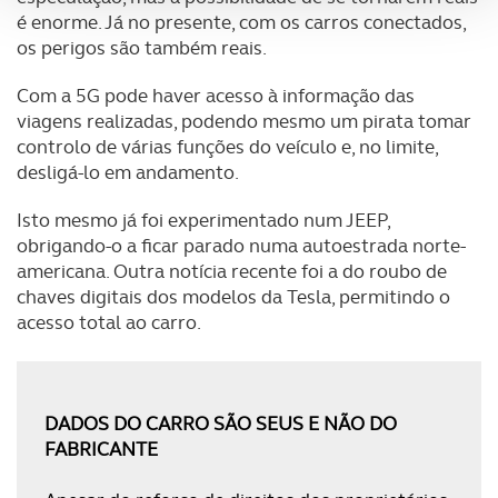
analisar dados de navegação no nosso website.
é enorme. Já no presente, com os carros conectados,
os perigos são também reais.
Adicionalmente partilhamos informação, relativa à sua
utilização do nosso site de publicidade e de análise, com
Com a 5G pode haver acesso à informação das
parceiros e organizações na UE e em países terceiros.
viagens realizadas, podendo mesmo um pirata tomar
controlo de várias funções do veículo e, no limite,
desligá-lo em andamento.
O ACP garantirá que as transferências internacionais de
dados pessoais serão realizadas apenas com o seu
Isto mesmo já foi experimentado num JEEP,
consentimento e quando tal se afigure estritamente
obrigando-o a ficar parado numa autoestrada norte-
necessário no contexto dos serviços a prestar.
americana. Outra notícia recente foi a do roubo de
chaves digitais dos modelos da Tesla, permitindo o
Realçamos que o bloqueio de certo tipo de Cookies e
acesso total ao carro.
tecnologias similares pode ter impacto na sua
experiência de navegação no Website e nos serviços
disponibilizados.
DADOS DO CARRO SÃO SEUS E NÃO DO
Consulte a política de cookies do site.
FABRICANTE