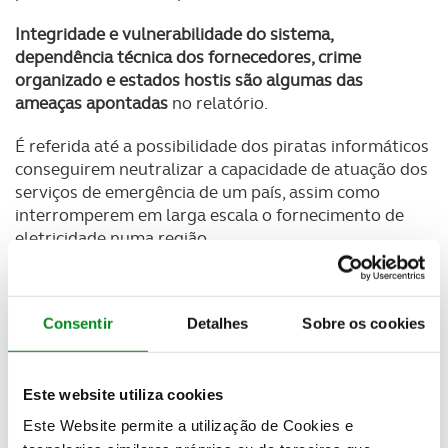
Integridade e vulnerabilidade do sistema,
dependência técnica dos fornecedores, crime
organizado e estados hostis são algumas das
ameaças apontadas
no relatório.
É referida até a possibilidade dos piratas informáticos
conseguirem neutralizar a capacidade de atuação dos
serviços de emergência de um país, assim como
interromperem em larga escala o fornecimento de
eletricidade numa região.
Tendo em conta que as
redes 5G vão ser a base de
uma economia e de uma sociedade cada vez mais
Consentir
Detalhes
Sobre os cookies
digitalizadas
, e que milhões de equipamentos e
sistemas, incluindo os de setores críticos como a
energia, transportes, banca, saúde, sistemas
Este website utiliza cookies
industriais de controlo, com informação sensível, e
sistemas de segurança, é caso para dizer que o risco é
Este Website permite a utilização de Cookies e
muito elevado.