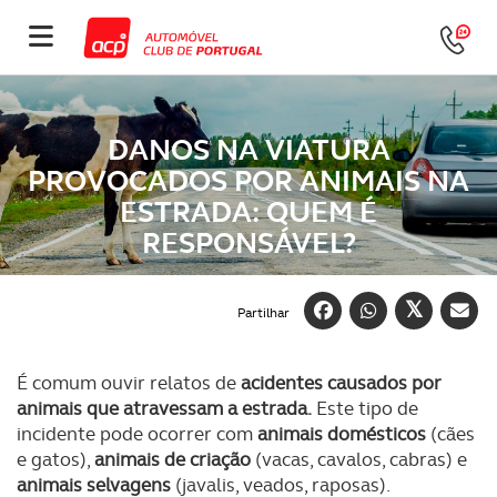
DANOS NA VIATURA
PROVOCADOS POR ANIMAIS NA
ESTRADA: QUEM É
RESPONSÁVEL?
Partilhar
É comum ouvir relatos de
acidentes causados por
animais que atravessam a estrada.
Este tipo de
incidente pode ocorrer com
animais domésticos
(cães
e gatos),
animais de criação
(vacas, cavalos, cabras) e
animais selvagens
(javalis, veados, raposas).