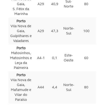
Sul-
Gaia,
A29
40,9
80
Norte
S. Félix da
Marinha
Porto
Vila Nova de
Norte-
Gaia,
A29
47,3
100
Sul
Gulpilhares e
Valadares
Porto
Matosinhos,
Este-
Matosinhos e
A4-1
0,1
60
Oeste
Leça da
Palmeira
Porto
Vila Nova de
Gaia,
Norte-
A44
4,4
80
Mafamude e
Sul
Vilar do
Paraíso