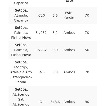
Este
Caparica
Setúbal
Este-
Almada,
IC20
6,6
70
Oeste
Caparica
Setúbal
Palmela,
EN252
5,2
Ambos
70
Pinhal Novo
Setúbal
Palmela,
EN252
9,0
Ambos
50
Pinhal Novo
Setúbal
Montijo,
Atalaia e Alto
EN5
5,9
Ambos
70
Estanqueiro-
Jardia
Setúbal
Alcácer do
Sal,
IC1
548,6
Ambos
90
Alcácer do