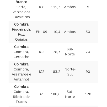
Branco
Sertã,
IC8
115,3
Ambos
70
Várzea dos
Cavaleiros
Coimbra
Figueira da
EN109
110,4
Ambos
50
Foz,
Quiaios
Coimbra
Sul-
Coimbra,
IC2
178,7
70
Norte
Cernache
Coimbra
Coimbra,
Norte-
IC2
183,2
90
Assafarge e
Sul
Antanhol
Coimbra
Coimbra,
Sul-
A1
188,6
120
Ribeira de
Norte
Frades