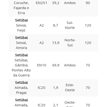
Coruche,
EN251
39,2
Ambos
90
Fajarda e
Erra
Setúbal
Sul-
Seixal,
A2
8,7
120
Norte
Feijó
Setúbal
Norte-
Seixal,
A2
13,9
120
Sul
Amora
Setúbal
Setúbal,
Gâmbia
EN10
49,9
Ambos
70
Pontes Alto
da Guerra
Setúbal
Este-
Almada,
IC20
1,9
70
Oeste
Pragal
Setúbal
Oeste-
Almada,
IC20
2,1
70