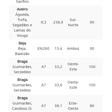
Sanfins
Aveiro
Águeda,
Trofa,
Sul-
IC2
238,9
90
Segadães e
Norte
Lamas do
Vouga
Beja
Beja,
EN260
13,4
Ambos
90
Baleizão
Braga
Oeste-
Guimarães,
A7
33,2
100
Este
Serzedelo
Braga
Oeste-
Guimarães,
A7
33,6
100
Este
Serzedelo
Braga
Guimarães,
Este-
A7
38,1
80
Candoso (S.
Oeste