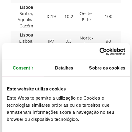
Lisboa
Sintra,
Oeste-
IC19
10,2
100
Agualva-
Este
Cacém
Lisboa
Norte-
Lisboa,
IP7
3,3
90
Sul
Lumiar
Lisboa
Norte-
Lisboa,
IP7
10,2
60
Sul
Consentir
Detalhes
Sobre os cookies
Campolide
Lisboa
Sul-
Lisboa,
IP7
10,7
60
Norte
Este website utiliza cookies
Alcântara
Este Website permite a utilização de Cookies e
Lisboa
tecnologias similares próprias ou de terceiros que
Cascais,
Norte-
EN6-7
2,7
70
Carcavelos e
Sul
armazenam informações sobre a navegação no seu
Parede
browser ou dispositivo tecnológico.
Porto
Sul-