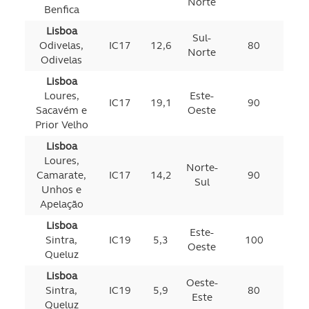
Norte
Benfica
Lisboa
Sul-
Odivelas,
IC17
12,6
80
Norte
Odivelas
Lisboa
Loures,
Este-
IC17
19,1
90
Sacavém e
Oeste
Prior Velho
Lisboa
Loures,
Norte-
Camarate,
IC17
14,2
90
Sul
Unhos e
Apelação
Lisboa
Este-
Sintra,
IC19
5,3
100
Oeste
Queluz
Lisboa
Oeste-
Sintra,
IC19
5,9
80
Este
Queluz