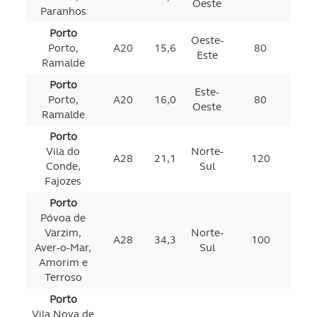
Oeste
parceiros e organizações na UE e em países terceiros.
Paranhos
Porto
Oeste-
O ACP garantirá que as transferências internacionais de
Porto,
A20
15,6
80
Este
dados pessoais serão realizadas apenas com o seu
Ramalde
consentimento e quando tal se afigure estritamente
Porto
Este-
necessário no contexto dos serviços a prestar.
Porto,
A20
16,0
80
Oeste
Ramalde
Realçamos que o bloqueio de certo tipo de Cookies e
Porto
tecnologias similares pode ter impacto na sua
Vila do
Norte-
A28
21,1
120
experiência de navegação no Website e nos serviços
Conde,
Sul
disponibilizados.
Fajozes
Porto
Consulte a política de cookies do site.
Póvoa de
Varzim,
Norte-
A28
34,3
100
Aver-o-Mar,
Sul
Amorim e
Terroso
Porto
Vila Nova de