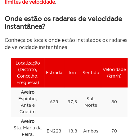
limites de velocidade
.
Onde estão os radares de velocidade
instantânea?
Conheça os locais onde estão instalados os radares
de velocidade instantânea:
Localização
(Distrito,
Velocidade
Estrada
km
Sentido
Concelho,
(km/h)
Freguesia)
Aveiro
Espinho,
Sul-
A29
37,3
80
Anta e
Norte
Guetim
Aveiro
Sta. Maria da
EN223
18,8
Ambos
70
Feira,