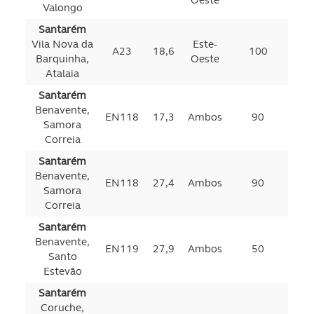
Oeste
Valongo
Santarém
Vila Nova da
Este-
A23
18,6
100
Barquinha,
Oeste
Atalaia
Santarém
Benavente,
EN118
17,3
Ambos
90
Samora
Correia
Santarém
Benavente,
EN118
27,4
Ambos
90
Samora
Correia
Santarém
Benavente,
EN119
27,9
Ambos
50
Santo
Estevão
Santarém
Coruche,