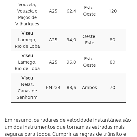
Vouzela,
Este-
Vouzela e
A25
62,4
120
Oeste
Paços de
Vilharigues
Viseu
Oeste-
Lamego,
A25
94,0
80
Este
Rio de Loba
Viseu
Este-
Lamego,
A25
96,0
80
Oeste
Rio de Loba
Viseu
Nelas,
EN234
88,6
Ambos
70
Canas de
Senhorim
Em resumo, os radares de velocidade instantânea são
um dos instrumentos que tornam as estradas mais
seguras para todos. Cumprir as regras de trânsito e