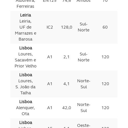
Albufeira,
EN125
74,6
Ambos
70
Ferreiras
Leiria
Leiria,
Sul-
UF de
IC2
128,0
60
Norte
Marrazes e
Barosa
Lisboa
Loures,
Sul-
A1
2,1
120
Sacavém e
Norte
Prior Velho
Lisboa
Loures,
Norte-
A1
4,1
120
S. João da
Sul
Talha
Lisboa
Norte-
Alenquer,
A1
42,0
120
Sul
Ota
Lisboa
Oeste-