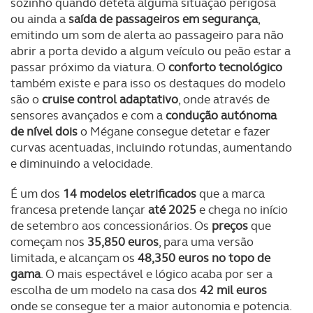
sozinho quando deteta alguma situação perigosa
Adicionalmente partilhamos informação, relativa à sua
ou ainda a
saída de passageiros em segurança
,
utilização do nosso site de publicidade e de análise, com
emitindo um som de alerta ao passageiro para não
parceiros e organizações na UE e em países terceiros.
abrir a porta devido a algum veículo ou peão estar a
passar próximo da viatura. O
conforto tecnológico
O ACP garantirá que as transferências internacionais de
também existe e para isso os destaques do modelo
dados pessoais serão realizadas apenas com o seu
são o
cruise control adaptativo
, onde através de
consentimento e quando tal se afigure estritamente
sensores avançados e com a
condução autónoma
necessário no contexto dos serviços a prestar.
de nível dois
o Mégane consegue detetar e fazer
curvas acentuadas, incluindo rotundas, aumentando
Realçamos que o bloqueio de certo tipo de Cookies e
e diminuindo a velocidade.
tecnologias similares pode ter impacto na sua
experiência de navegação no Website e nos serviços
É um dos
14 modelos eletrificados
que a marca
disponibilizados.
francesa pretende lançar
até 2025
e chega no início
de setembro aos concessionários. Os
preços
que
começam nos
35,850 euros
, para uma versão
Consulte a política de cookies do site.
limitada, e alcançam os
48,350 euros no topo de
gama
. O mais espectável e lógico acaba por ser a
escolha de um modelo na casa dos
42 mil euros
onde se consegue ter a maior autonomia e potencia.