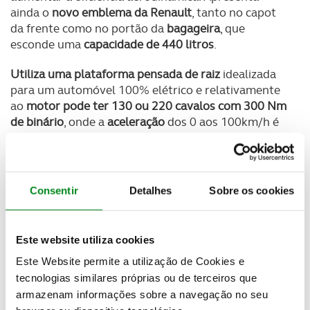
ainda o
novo emblema da Renault
, tanto no capot
da frente como no portão da
bagageira
, que
esconde uma
capacidade de 440 litros
.
Utiliza uma plataforma pensada de raiz
idealizada
para um automóvel 100% elétrico e relativamente
ao
motor pode ter 130 ou 220 cavalos com 300 Nm
de binário
, onde a
aceleração
dos 0 aos 100km/h é
cumprida em apenas
7,4 segundos
e a velocidade
máxima está limitada aos 180km/h. As
baterias
estão colocadas no ponto mais baixo do veiculo,
apresentam
duas opções, uma com
300 km
de
Consentir
Detalhes
Sobre os cookies
autonomia e outra que alcança os
470 km
em ciclo
WLTP. S
ão bastante
finas com apenas 11 cm
e
apesar do centro de gravidade ser baixo o Megane
Este website utiliza cookies
acusa 1624kg
, aceitável para um elétrico.
Este Website permite a utilização de Cookies e
tecnologias similares próprias ou de terceiros que
Newsletter Revista
Receba as novidades do mundo automóvel e
armazenam informações sobre a navegação no seu