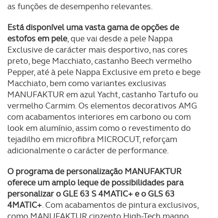
as funções de desempenho relevantes.
dados pessoais serão realizadas apenas com o seu
consentimento e quando tal se afigure estritamente
Está disponível uma vasta gama de opções de
necessário no contexto dos serviços a prestar.
estofos em pele
, que vai desde a pele Nappa
Exclusive de carácter mais desportivo, nas cores
Realçamos que o bloqueio de certo tipo de Cookies e
preto, bege Macchiato, castanho Beech vermelho
tecnologias similares pode ter impacto na sua
Pepper, até à pele Nappa Exclusive em preto e bege
experiência de navegação no Website e nos serviços
Macchiato, bem como variantes exclusivas
disponibilizados.
MANUFAKTUR em azul Yacht, castanho Tartufo ou
vermelho Carmim. Os elementos decorativos AMG
com acabamentos interiores em carbono ou com
Consulte a política de cookies do site.
look em alumínio, assim como o revestimento do
tejadilho em microfibra MICROCUT, reforçam
adicionalmente o carácter de performance.
O programa de personalização MANUFAKTUR
oferece um amplo leque de possibilidades para
personalizar o GLE 63 S 4MATIC+ e o GLS 63
4MATIC+
. Com acabamentos de pintura exclusivos,
como MANUFAKTUR cinzento High-Tech magno,