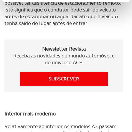
possível ter assistência de estacionamento remoto.
personalizar conteúdos e anúncios, para lhe proporcionar
Isto significa que o condutor pode sair do veículo
funcionalidades de redes sociais, bem como para
antes de estacionar ou aguardar até que o veículo
analisar dados de navegação no nosso website.
tenha saído do lugar antes de entrar.
Adicionalmente partilhamos informação, relativa à sua
utilização do nosso site de publicidade e de análise, com
Newsletter Revista
parceiros e organizações na UE e em países terceiros.
Receba as novidades do mundo automóvel e
do universo ACP.
O ACP garantirá que as transferências internacionais de
dados pessoais serão realizadas apenas com o seu
consentimento e quando tal se afigure estritamente
SUBSCREVER
necessário no contexto dos serviços a prestar.
Realçamos que o bloqueio de certo tipo de Cookies e
tecnologias similares pode ter impacto na sua
experiência de navegação no Website e nos serviços
Interior mais moderno
disponibilizados.
Relativamente ao interior, os modelos A3 passam