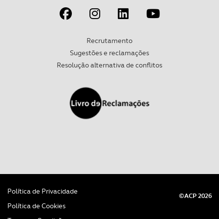
parceiros e organizações na UE e em países terceiros.
O ACP garantirá que as transferências internacionais de
Recrutamento
dados pessoais serão realizadas apenas com o seu
Sugestões e reclamações
consentimento e quando tal se afigure estritamente
Resolução alternativa de conflitos
necessário no contexto dos serviços a prestar.
Realçamos que o bloqueio de certo tipo de Cookies e
tecnologias similares pode ter impacto na sua
experiência de navegação no Website e nos serviços
disponibilizados.
Consulte a política de cookies do site.
Política de Privacidade
©ACP 2026
Política de Cookies