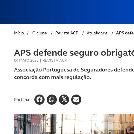
REVISTA ACP
PETS
SOBRE O ACP SEGUROS
CLÁSSICOS
Início
/
O clube
/
Revista ACP
/
Atualidade
/
APS defe
GOLFE
APS defende seguro obrigató
AUTOCARAVANISMO
04 MAIO 2023
|
REVISTA ACP
Associação Portuguesa de Seguradores defende 
concorda com mais regulação.
Partilhar