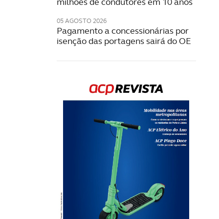
milhões de condutores em 10 anos
05 AGOSTO 2026
Pagamento a concessionárias por
isenção das portagens sairá do OE
Rev
202