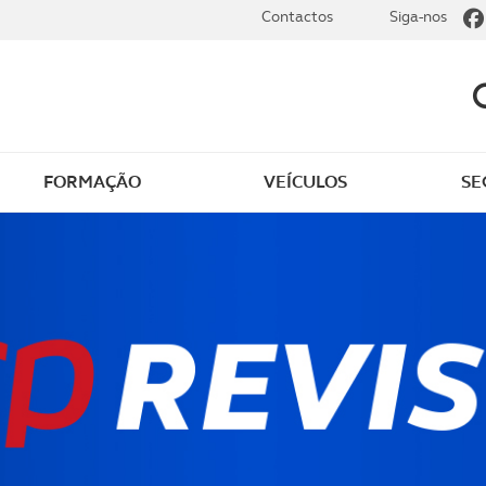
Contactos
Siga-nos
FORMAÇÃO
VEÍCULOS
SE
dade elétrica
O que saber sobre carr
zir em segurança
O que saber sobre mot
os seus
cimentos