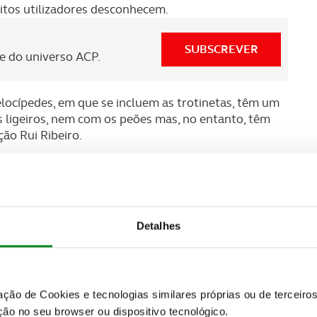
itos utilizadores desconhecem.
SUBSCREVER
 do universo ACP.
elocípedes, em que se incluem as trotinetas, têm um
ligeiros, nem com os peões mas, no entanto, têm
ão Rui Ribeiro.
odoviária diz que o problema se verifica mais na
não é propriedade de quem a conduz.
Lisboa e do Porto, pessoas a conduzirem sem
Detalhes
om o sinal vermelho ou a andarem por cima dos
cionadas por alguma deficiência a chocar e a
 cima do passeio” são fatores que estão a suscitar
zação de Cookies e tecnologias similares próprias ou de tercei
 pontos na sua carta de condução, e estão sujeitos
ão no seu browser ou dispositivo tecnológico.