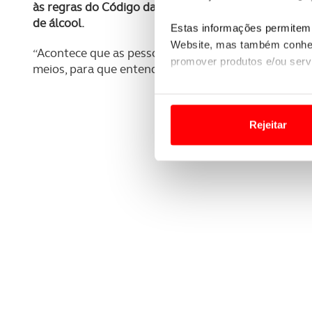
às regras do Código da Estrada como velocípedes, 
de álcool.
Estas informações permitem 
Website, mas também conhec
“Acontece que as pessoas não sabem disto e tem de
promover produtos e/ou serv
meios, para que entendam que têm de cumprir efetiv
Em alguns casos, a utilizaç
tempo as suas preferências 
Rejeitar
Usamos cookies para melhorar
funcionalidades de redes so
Adicionalmente partilhamos i
e organizações na UE e em p
O ACP garantirá que as tran
consentimento e quando tal s
Realçamos que o bloqueio de 