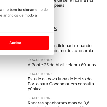
Elétricos longe de ser a norma nas
estradas europeias
uram o bom funcionamento do
 e anúncios de modo a
Últimas
o nesses termos e a todo o
site.
06 AGOSTO 2026
Aceitar
Mobilidade condicionada: quando
 para lhe proporcionar
conduzir é sinónimo de autonomia
site.
06 AGOSTO 2026
A Ponte 25 de Abril celebra 60 anos
e e de análise, com parceiros
06 AGOSTO 2026
Estudo da nova linha do Metro do
Porto para Gondomar em consulta
apenas com o seu
pública
estar.
06 AGOSTO 2026
 na sua experiência de
Radares apanharam mais de 3,6