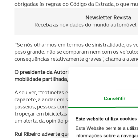
obrigadas às regras do Código da Estrada, o que mu
Newsletter Revista
Receba as novidades do mundo automóvel e
“Se nós olharmos em termos de sinistralidade, os v
peso grande: não se comparam nem com os veículos 
consequências relativamente graves”, chama a atenç
O presidente da Autoridade Nacional de Segurança R
mobilidade partilhada, ou seja, em que a trotineta 
A seu ver, “trotinetas espalhadas pelas cidades de 
Consentir
capacete, a andar em sentido contrário, a passar c
passeios, pessoas com mobilidade reduzida ou condi
tropeçar em bicicletas e trotinetas estacionadas em
Este website utiliza cookies
um alerta da opinião pública.
Este Website permite a utili
Rui Ribeiro adverte que os condutores podem perder
informações sobre a navegaç